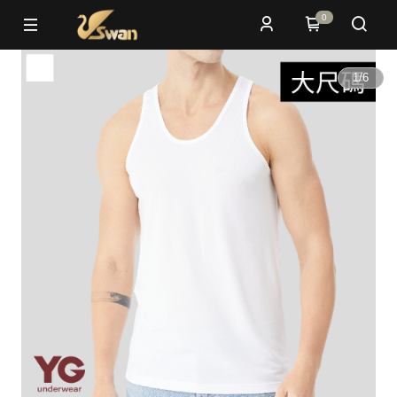
0
1
/
6