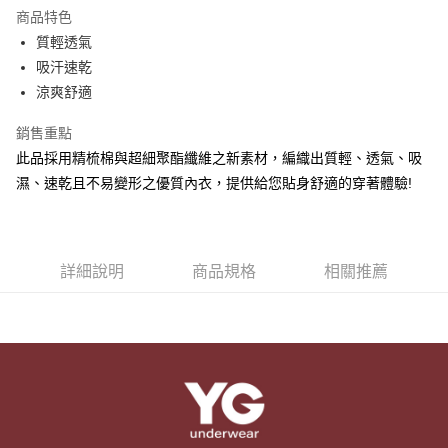
LINE Pay
商品特色
街口支付
質輕透氣
吸汗速乾
悠遊付
涼爽舒適
AFTEE先享後付
銷售重點
相關說明
此品採用精梳棉與超細聚酯纖維之新素材，編織出質輕、透氣、吸
【關於「AFTEE先享後付」】
ATM付款
AFTEE先享後付是「在收到商品之後才付款」的支付方式。 讓您購物簡單
濕、速乾且不易變形之優質內衣，提供給您貼身舒適的穿著體驗!
便利好安心！
１．簡單：不需註冊會員、不需綁卡、不需儲值。
運送方式
２．便利：只要手機號碼，簡訊認證，即可結帳。
３．安心：先確認商品／服務後，再付款。
全家取貨付款
詳細說明
商品規格
相關推薦
每筆NT$80，滿NT$899(含以上)免運費
【「AFTEE先享後付」結帳流程】
１．於結帳方式選擇「AFTEE先享後付」後，將跳轉至「AFTEE先享後付」
付款後全家取貨
結帳頁面，進行簡訊認證並確認金額後，即可完成結帳。
２．訂單成立數日內，您將收到繳費通知簡訊。
每筆NT$80，滿NT$899(含以上)免運費
３．收到繳費通知簡訊後14天內，點擊此簡訊中的連結，可透過四大超商／
ATM／網路銀行／等多元方式進行付款，方視為交易完成。
7-11取貨付款
※ 請注意：結帳手續完成當下不需立刻繳費，但若您需要取消訂單，請聯絡
每筆NT$80，滿NT$899(含以上)免運費
購買商品的店家。未經商家同意取消之訂單仍視為有效，需透過AFTEE先享
後付繳納相關費用。
付款後7-11取貨
※ 交易是否成功請以「AFTEE先享後付 」之結帳頁面顯示為準，若有關於