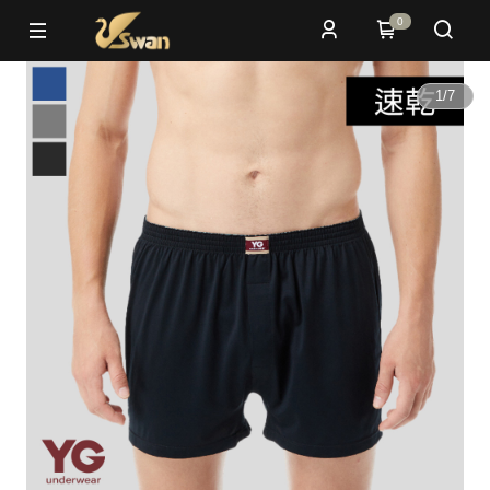
0
1
/
7