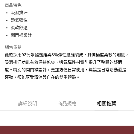
LINE Pay
商品特色
街口支付
吸濕排汗
透氣彈性
悠遊付
柔軟舒適
ATM付款
開門襟設計
銷售重點
運送方式
此款採用92％聚酯纖維與8％彈性纖維製成，具備極度柔軟的觸感，
全家取貨付款
吸濕排汗功能有效保持乾爽，透氣彈性材質則提升了整體的舒適
每筆NT$80，滿NT$899(含以上)免運費
度。特別的開門襟設計，更加方便日常使用，無論是日常活動還是
付款後全家取貨
運動，都能享受清涼與自在的雙重體驗。
每筆NT$80，滿NT$899(含以上)免運費
7-11取貨付款
詳細說明
商品規格
相關推薦
每筆NT$80，滿NT$899(含以上)免運費
付款後7-11取貨
每筆NT$80，滿NT$899(含以上)免運費