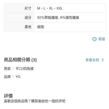
尺寸
M、L、XL、XXL
成分
92％聚酯纖維, 8％彈性纖維
產地
越南
客服
商品相關分類 (3)
查看全部
男款
平口/四角褲
品牌
YG
評價
喜歡這個商品嗎？購買後給他一個好評吧