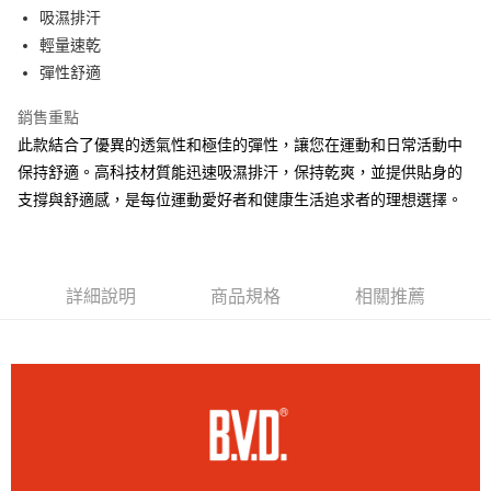
街口支付
吸濕排汗
輕量速乾
悠遊付
彈性舒適
AFTEE先享後付
銷售重點
相關說明
此款結合了優異的透氣性和極佳的彈性，讓您在運動和日常活動中
【關於「AFTEE先享後付」】
ATM付款
AFTEE先享後付是「在收到商品之後才付款」的支付方式。 讓您購物簡單
保持舒適。高科技材質能迅速吸濕排汗，保持乾爽，並提供貼身的
便利好安心！
支撐與舒適感，是每位運動愛好者和健康生活追求者的理想選擇。
１．簡單：不需註冊會員、不需綁卡、不需儲值。
運送方式
２．便利：只要手機號碼，簡訊認證，即可結帳。
３．安心：先確認商品／服務後，再付款。
全家取貨付款
每筆NT$80，滿NT$899(含以上)免運費
【「AFTEE先享後付」結帳流程】
詳細說明
商品規格
相關推薦
１．於結帳方式選擇「AFTEE先享後付」後，將跳轉至「AFTEE先享後付」
付款後全家取貨
結帳頁面，進行簡訊認證並確認金額後，即可完成結帳。
２．訂單成立數日內，您將收到繳費通知簡訊。
每筆NT$80，滿NT$899(含以上)免運費
３．收到繳費通知簡訊後14天內，點擊此簡訊中的連結，可透過四大超商／
ATM／網路銀行／等多元方式進行付款，方視為交易完成。
7-11取貨付款
※ 請注意：結帳手續完成當下不需立刻繳費，但若您需要取消訂單，請聯絡
每筆NT$80，滿NT$899(含以上)免運費
購買商品的店家。未經商家同意取消之訂單仍視為有效，需透過AFTEE先享
後付繳納相關費用。
付款後7-11取貨
※ 交易是否成功請以「AFTEE先享後付 」之結帳頁面顯示為準，若有關於
是否繳費成功／繳費後需取消欲退款等相關疑問，請聯繫「AFTEE先享後付