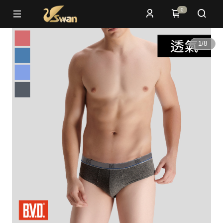
0
1
/
8