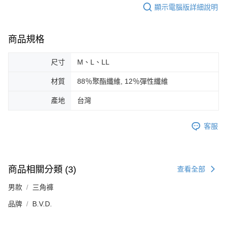
顯示電腦版詳細說明
商品規格
尺寸
M、L、LL
材質
88％聚酯纖維, 12％彈性纖維
產地
台灣
客服
商品相關分類 (3)
查看全部
男款
三角褲
品牌
B.V.D.