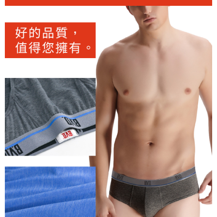
每筆NT$80，滿NT$899(含以上)免運費
客戶支援中心」
https://netprotections.freshdesk.com/support/home
宅配
【注意事項】
１．透過由恩沛科技股份有限公司提供之「AFTEE先享後付」服務完成之交
每筆NT$100，滿NT$899(含以上)免運費
易，需依本服務之必要範圍內提供個人資料，並將交易相關給付款項請求債
權轉讓予恩沛科技股份有限公司。
２．關於個人資料處理事宜，請瀏覽以下網址：
https://aftee.tw/terms/#terms3
３．未成年的使用者請事先徵得法定代理人或監護人之同意方可使用
「AFTEE先享後付」，若未經同意申辦者引起之損失，本公司不負相關責
任。
４．使用「AFTEE先享後付」時，將依據個別帳號之用戶狀況，依本公司即
時審查核予不同之上限額度；若仍有額度不足之情形，本公司將視審查結果
請求用戶進行身份認證。
５．嚴禁一人註冊多個帳號或使用他人資訊註冊。若發現惡意使用之情形，
恩沛科技股份有限公司將有權停止該用戶之使用額度並採取法律行動。