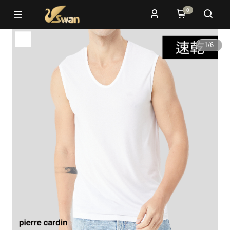
0
1
/
6