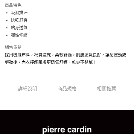
LINE Pay
商品特色
街口支付
吸濕排汗
快乾舒爽
悠遊付
貼身透氣
AFTEE先享後付
彈性伸縮
相關說明
銷售重點
【關於「AFTEE先享後付」】
ATM付款
AFTEE先享後付是「在收到商品之後才付款」的支付方式。 讓您購物簡單
採用機能布料，棉質速乾，柔軟舒適，肌膚透氣良好，讓您運動或
便利好安心！
勞動後，內衣接觸肌膚更透氣舒適、乾爽不黏膩！
１．簡單：不需註冊會員、不需綁卡、不需儲值。
運送方式
２．便利：只要手機號碼，簡訊認證，即可結帳。
３．安心：先確認商品／服務後，再付款。
全家取貨付款
每筆NT$80，滿NT$899(含以上)免運費
【「AFTEE先享後付」結帳流程】
詳細說明
商品規格
相關推薦
１．於結帳方式選擇「AFTEE先享後付」後，將跳轉至「AFTEE先享後付」
付款後全家取貨
結帳頁面，進行簡訊認證並確認金額後，即可完成結帳。
２．訂單成立數日內，您將收到繳費通知簡訊。
每筆NT$80，滿NT$899(含以上)免運費
３．收到繳費通知簡訊後14天內，點擊此簡訊中的連結，可透過四大超商／
ATM／網路銀行／等多元方式進行付款，方視為交易完成。
7-11取貨付款
※ 請注意：結帳手續完成當下不需立刻繳費，但若您需要取消訂單，請聯絡
每筆NT$80，滿NT$899(含以上)免運費
購買商品的店家。未經商家同意取消之訂單仍視為有效，需透過AFTEE先享
後付繳納相關費用。
付款後7-11取貨
※ 交易是否成功請以「AFTEE先享後付 」之結帳頁面顯示為準，若有關於