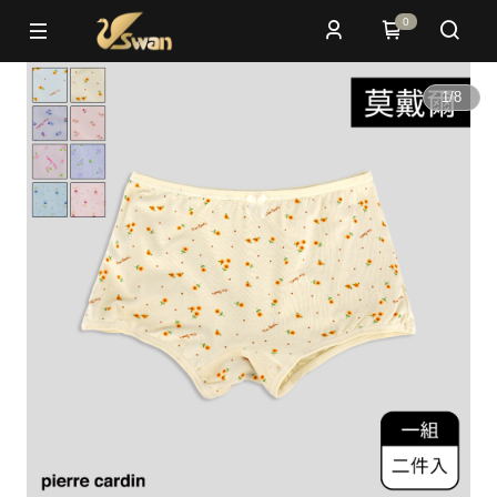
0
1
/
8