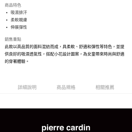
LINE Pay
商品特色
街口支付
吸濕排汗
柔軟親膚
悠遊付
伸展彈性
AFTEE先享後付
銷售重點
相關說明
此款以高品質的面料混紡而成，具柔軟、舒適和彈性等特色，並提
【關於「AFTEE先享後付」】
ATM付款
AFTEE先享後付是「在收到商品之後才付款」的支付方式。 讓您購物簡單
供良好的吸濕透氣性，搭配小花設計圖案，為女童帶來時尚與舒適
便利好安心！
的穿著體驗。
１．簡單：不需註冊會員、不需綁卡、不需儲值。
運送方式
２．便利：只要手機號碼，簡訊認證，即可結帳。
３．安心：先確認商品／服務後，再付款。
全家取貨付款
每筆NT$80，滿NT$899(含以上)免運費
【「AFTEE先享後付」結帳流程】
詳細說明
商品規格
相關推薦
１．於結帳方式選擇「AFTEE先享後付」後，將跳轉至「AFTEE先享後付」
付款後全家取貨
結帳頁面，進行簡訊認證並確認金額後，即可完成結帳。
２．訂單成立數日內，您將收到繳費通知簡訊。
每筆NT$80，滿NT$899(含以上)免運費
３．收到繳費通知簡訊後14天內，點擊此簡訊中的連結，可透過四大超商／
ATM／網路銀行／等多元方式進行付款，方視為交易完成。
7-11取貨付款
※ 請注意：結帳手續完成當下不需立刻繳費，但若您需要取消訂單，請聯絡
每筆NT$80，滿NT$899(含以上)免運費
購買商品的店家。未經商家同意取消之訂單仍視為有效，需透過AFTEE先享
後付繳納相關費用。
付款後7-11取貨
※ 交易是否成功請以「AFTEE先享後付 」之結帳頁面顯示為準，若有關於