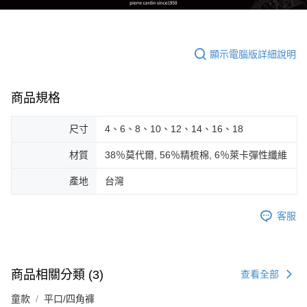
顯示電腦版詳細說明
商品規格
尺寸
4、6、8、10、12、14、16、18
材質
38％莫代爾, 56％精梳棉, 6％萊卡彈性纖維
產地
台灣
客服
商品相關分類 (3)
查看全部
童款
平口/四角褲