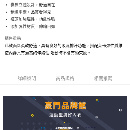
街口支付
囊袋立體設計，舒適自在
精緻車縫，品質看得見
悠遊付
褲頭加強彈性，功能性強
AFTEE先享後付
添加彈性材質，伸縮自如
相關說明
銷售重點
【關於「AFTEE先享後付」】
ATM付款
AFTEE先享後付是「在收到商品之後才付款」的支付方式。 讓您購物簡單
此款面料柔軟舒適，具有良好的吸濕排汗功能，搭配萊卡彈性纖維
便利好安心！
使內褲具有適當的伸縮性,活動時不會有約束感。
１．簡單：不需註冊會員、不需綁卡、不需儲值。
運送方式
２．便利：只要手機號碼，簡訊認證，即可結帳。
３．安心：先確認商品／服務後，再付款。
全家取貨付款
每筆NT$80，滿NT$899(含以上)免運費
【「AFTEE先享後付」結帳流程】
詳細說明
商品規格
相關推薦
１．於結帳方式選擇「AFTEE先享後付」後，將跳轉至「AFTEE先享後付」
付款後全家取貨
結帳頁面，進行簡訊認證並確認金額後，即可完成結帳。
２．訂單成立數日內，您將收到繳費通知簡訊。
每筆NT$80，滿NT$899(含以上)免運費
３．收到繳費通知簡訊後14天內，點擊此簡訊中的連結，可透過四大超商／
ATM／網路銀行／等多元方式進行付款，方視為交易完成。
7-11取貨付款
※ 請注意：結帳手續完成當下不需立刻繳費，但若您需要取消訂單，請聯絡
每筆NT$80，滿NT$899(含以上)免運費
購買商品的店家。未經商家同意取消之訂單仍視為有效，需透過AFTEE先享
後付繳納相關費用。
付款後7-11取貨
※ 交易是否成功請以「AFTEE先享後付 」之結帳頁面顯示為準，若有關於
是否繳費成功／繳費後需取消欲退款等相關疑問，請聯繫「AFTEE先享後付