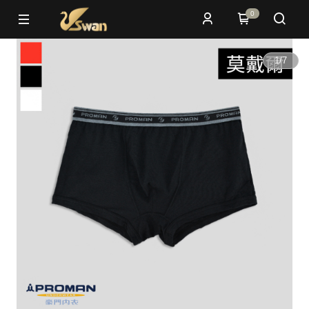
0
1
/
7