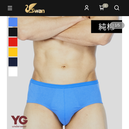
0
1
/
5