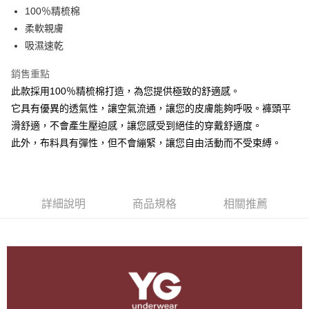
街口支付
100％精梳棉
柔軟親膚
悠遊付
吸濕速乾
ATM付款
銷售重點
此款採用100％精梳棉打造，為您提供極致的舒適感。
運送方式
它具有優異的透氣性，讓空氣流通，讓您的皮膚能夠呼吸。褲頭平
全家取貨付款
滑舒適，不會產生壓迫感，讓您感受到絕佳的穿戴舒適度。
每筆NT$80，滿NT$899(含以上)免運費
此外，布料具有彈性，但不會繃緊，讓您自由活動而不受束縛。
付款後全家取貨
每筆NT$80，滿NT$899(含以上)免運費
7-11取貨付款
詳細說明
商品規格
相關推薦
每筆NT$80，滿NT$899(含以上)免運費
付款後7-11取貨
每筆NT$80，滿NT$899(含以上)免運費
宅配