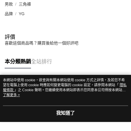
男款
三角褲
品牌
YG
評價
喜歡這個商品嗎？購買後給他一個好評吧
本分類熱銷
全站排行
本網站中使用 cookie，欲查詢有關本網站使用 cookie 方式之詳情，及若您不希
熱門標籤
望在電腦上使用 cookie 時應如何變更電腦的 cookie 設定，請參閱本網站「
隱私
權條款
」之 Cookie 聲明。您繼續使用本網站即表示您同意本公司得按本網站使
用條款之 Cookie 聲明使用 cookie。
了解更多 >
我知道了