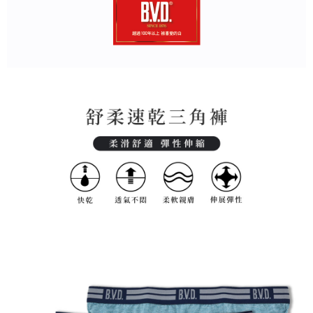
是否繳費成功／繳費後需取消欲退款等相關疑問，請聯繫「AFTEE先享後付
每筆NT$80，滿NT$899(含以上)免運費
客戶支援中心」
https://netprotections.freshdesk.com/support/home
宅配
【注意事項】
１．透過由恩沛科技股份有限公司提供之「AFTEE先享後付」服務完成之交
每筆NT$100，滿NT$899(含以上)免運費
易，需依本服務之必要範圍內提供個人資料，並將交易相關給付款項請求債
權轉讓予恩沛科技股份有限公司。
２．關於個人資料處理事宜，請瀏覽以下網址：
https://aftee.tw/terms/#terms3
３．未成年的使用者請事先徵得法定代理人或監護人之同意方可使用
「AFTEE先享後付」，若未經同意申辦者引起之損失，本公司不負相關責
任。
４．使用「AFTEE先享後付」時，將依據個別帳號之用戶狀況，依本公司即
時審查核予不同之上限額度；若仍有額度不足之情形，本公司將視審查結果
請求用戶進行身份認證。
５．嚴禁一人註冊多個帳號或使用他人資訊註冊。若發現惡意使用之情形，
恩沛科技股份有限公司將有權停止該用戶之使用額度並採取法律行動。