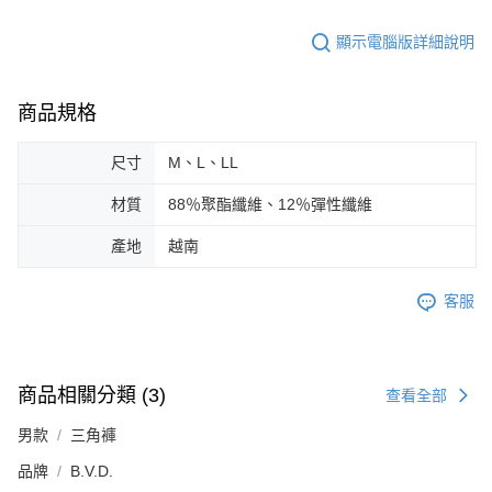
顯示電腦版詳細說明
商品規格
尺寸
M、L、LL
材質
88％聚酯纖維、12％彈性纖維
產地
越南
客服
商品相關分類 (3)
查看全部
男款
三角褲
品牌
B.V.D.