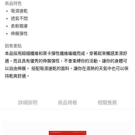
商品特色
街口支付
吸濕速乾
透氣不悶
悠遊付
柔軟親膚
AFTEE先享後付
伸展彈性
相關說明
銷售重點
【關於「AFTEE先享後付」】
ATM付款
AFTEE先享後付是「在收到商品之後才付款」的支付方式。 讓您購物簡單
本品採用超細纖維和萊卡彈性纖維編織而成，穿著起來觸感柔滑舒
便利好安心！
適，而且具有優秀的伸展彈性，不會束縛你的活動，讓你的身體可
１．簡單：不需註冊會員、不需綁卡、不需儲值。
運送方式
２．便利：只要手機號碼，簡訊認證，即可結帳。
以自由伸展。 搭配吸濕速乾的面料，讓你在濕熱的天氣中也可以保
３．安心：先確認商品／服務後，再付款。
全家取貨付款
持乾爽舒適。
每筆NT$80，滿NT$899(含以上)免運費
【「AFTEE先享後付」結帳流程】
１．於結帳方式選擇「AFTEE先享後付」後，將跳轉至「AFTEE先享後付」
付款後全家取貨
結帳頁面，進行簡訊認證並確認金額後，即可完成結帳。
２．訂單成立數日內，您將收到繳費通知簡訊。
每筆NT$80，滿NT$899(含以上)免運費
詳細說明
商品規格
相關推薦
３．收到繳費通知簡訊後14天內，點擊此簡訊中的連結，可透過四大超商／
ATM／網路銀行／等多元方式進行付款，方視為交易完成。
7-11取貨付款
※ 請注意：結帳手續完成當下不需立刻繳費，但若您需要取消訂單，請聯絡
每筆NT$80，滿NT$899(含以上)免運費
購買商品的店家。未經商家同意取消之訂單仍視為有效，需透過AFTEE先享
後付繳納相關費用。
付款後7-11取貨
※ 交易是否成功請以「AFTEE先享後付 」之結帳頁面顯示為準，若有關於