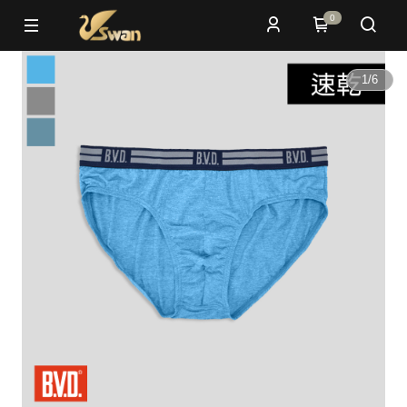
0
1
/
6