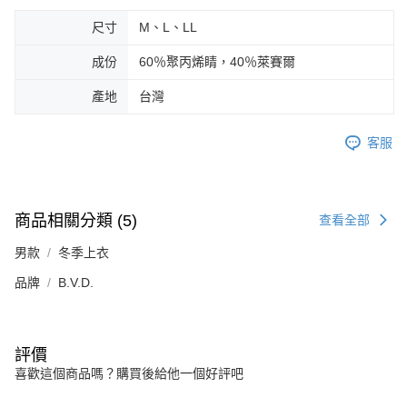
尺寸
M、L、LL
成份
60％聚丙烯睛，40％萊賽爾
產地
台灣
客服
商品相關分類 (5)
查看全部
男款
冬季上衣
品牌
B.V.D.
評價
喜歡這個商品嗎？購買後給他一個好評吧