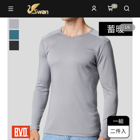
0
1
/
6