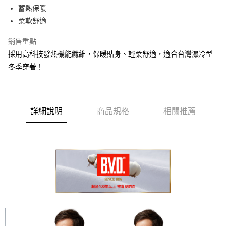
街口支付
蓄熱保暖
柔軟舒適
悠遊付
銷售重點
AFTEE先享後付
採用高科技發熱機能纖維，保暖貼身、輕柔舒適，適合台灣濕冷型
相關說明
冬季穿著！
【關於「AFTEE先享後付」】
ATM付款
AFTEE先享後付是「在收到商品之後才付款」的支付方式。 讓您購物簡單
便利好安心！
１．簡單：不需註冊會員、不需綁卡、不需儲值。
運送方式
２．便利：只要手機號碼，簡訊認證，即可結帳。
詳細說明
商品規格
相關推薦
３．安心：先確認商品／服務後，再付款。
全家取貨付款
每筆NT$80，滿NT$899(含以上)免運費
【「AFTEE先享後付」結帳流程】
１．於結帳方式選擇「AFTEE先享後付」後，將跳轉至「AFTEE先享後付」
付款後全家取貨
結帳頁面，進行簡訊認證並確認金額後，即可完成結帳。
２．訂單成立數日內，您將收到繳費通知簡訊。
每筆NT$80，滿NT$899(含以上)免運費
３．收到繳費通知簡訊後14天內，點擊此簡訊中的連結，可透過四大超商／
ATM／網路銀行／等多元方式進行付款，方視為交易完成。
7-11取貨付款
※ 請注意：結帳手續完成當下不需立刻繳費，但若您需要取消訂單，請聯絡
每筆NT$80，滿NT$899(含以上)免運費
購買商品的店家。未經商家同意取消之訂單仍視為有效，需透過AFTEE先享
後付繳納相關費用。
付款後7-11取貨
※ 交易是否成功請以「AFTEE先享後付 」之結帳頁面顯示為準，若有關於
是否繳費成功／繳費後需取消欲退款等相關疑問，請聯繫「AFTEE先享後付