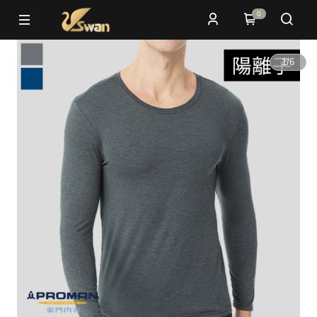
0
1
/
6