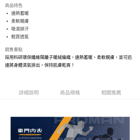
LINE Pay
商品特色
街口支付
速熱蓄暖
柔軟親膚
悠遊付
吸濕排汗
AFTEE先享後付
輕質透氣
相關說明
銷售重點
【關於「AFTEE先享後付」】
ATM付款
AFTEE先享後付是「在收到商品之後才付款」的支付方式。 讓您購物簡單
採用科研環保纖維陽離子暖絨編織，速熱蓄暖，柔軟親膚，並可迅
便利好安心！
速將身體濕氣排出，保持肌膚乾爽！
１．簡單：不需註冊會員、不需綁卡、不需儲值。
運送方式
２．便利：只要手機號碼，簡訊認證，即可結帳。
３．安心：先確認商品／服務後，再付款。
全家取貨付款
每筆NT$80，滿NT$899(含以上)免運費
【「AFTEE先享後付」結帳流程】
詳細說明
商品規格
相關推薦
１．於結帳方式選擇「AFTEE先享後付」後，將跳轉至「AFTEE先享後付」
付款後全家取貨
結帳頁面，進行簡訊認證並確認金額後，即可完成結帳。
２．訂單成立數日內，您將收到繳費通知簡訊。
每筆NT$80，滿NT$899(含以上)免運費
３．收到繳費通知簡訊後14天內，點擊此簡訊中的連結，可透過四大超商／
ATM／網路銀行／等多元方式進行付款，方視為交易完成。
7-11取貨付款
※ 請注意：結帳手續完成當下不需立刻繳費，但若您需要取消訂單，請聯絡
每筆NT$80，滿NT$899(含以上)免運費
購買商品的店家。未經商家同意取消之訂單仍視為有效，需透過AFTEE先享
後付繳納相關費用。
付款後7-11取貨
※ 交易是否成功請以「AFTEE先享後付 」之結帳頁面顯示為準，若有關於