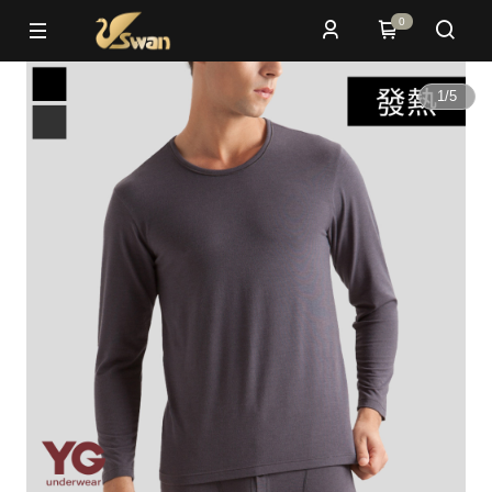
0
1
/
5