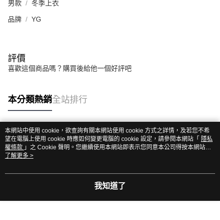
男款
冬季上衣
品牌
YG
評價
喜歡這個商品嗎？購買後給他一個好評吧
本分類熱銷
全站排行
本網站中使用 cookie，欲查詢有關本網站使用 cookie 方式之詳情，及若您不希
熱門標籤
望在電腦上使用 cookie 時應如何變更電腦的 cookie 設定，請參閱本網站「
隱私
權條款
」之 Cookie 聲明。您繼續使用本網站即表示您同意本公司得按本網站使
用條款之 Cookie 聲明使用 cookie。
了解更多 >
我知道了