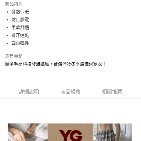
商品特色
悠遊付
發熱保暖
防止靜電
AFTEE先享後付
柔軟舒適
相關說明
排汗速乾
【關於「AFTEE先享後付」】
AFTEE先享後付是「在收到商品之後才付款」的支付方式。 讓您購物簡單
四向彈性
運送方式
便利好安心！
１．簡單：不需註冊會員、不需綁卡、不需儲值。
全家取貨付款
銷售重點
２．便利：只要手機號碼，簡訊認證，即可結帳。
每筆NT$80，滿NT$899(含以上)免運費
類羊毛高科技發熱纖維，台灣溼冷冬季最佳禦寒衣！
３．安心：先確認商品／服務後，再付款。
付款後全家取貨
【「AFTEE先享後付」結帳流程】
１．於結帳方式選擇「AFTEE先享後付」後，將跳轉至「AFTEE先享後付」
每筆NT$80，滿NT$899(含以上)免運費
結帳頁面，進行簡訊認證並確認金額後，即可完成結帳。
詳細說明
商品規格
相關推薦
２．訂單成立數日內，您將收到繳費通知簡訊。
7-11取貨付款
３．收到繳費通知簡訊後14天內，點擊此簡訊中的連結，可透過四大超商／
每筆NT$80，滿NT$899(含以上)免運費
ATM／網路銀行／等多元方式進行付款，方視為交易完成。
※ 請注意：結帳手續完成當下不需立刻繳費，但若您需要取消訂單，請聯絡
付款後7-11取貨
購買商品的店家。未經商家同意取消之訂單仍視為有效，需透過AFTEE先享
後付繳納相關費用。
每筆NT$80，滿NT$899(含以上)免運費
※ 交易是否成功請以「AFTEE先享後付 」之結帳頁面顯示為準，若有關於
是否繳費成功／繳費後需取消欲退款等相關疑問，請聯繫「AFTEE先享後付
宅配
客戶支援中心」
https://netprotections.freshdesk.com/support/home