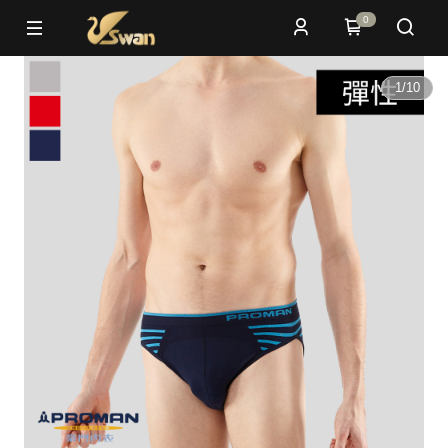
0
1
/
10