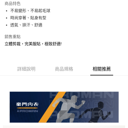
商品特色
悠遊付
不易變形、不易起毛球
時尚穿著、貼身有型
AFTEE先享後付
透氣、排汗、舒適
相關說明
【關於「AFTEE先享後付」】
銷售重點
AFTEE先享後付是「在收到商品之後才付款」的支付方式。 讓您購物簡單
運送方式
立體剪裁，完美服貼，極致舒適!
便利好安心！
１．簡單：不需註冊會員、不需綁卡、不需儲值。
全家取貨付款
２．便利：只要手機號碼，簡訊認證，即可結帳。
每筆NT$80，滿NT$899(含以上)免運費
３．安心：先確認商品／服務後，再付款。
付款後全家取貨
詳細說明
商品規格
相關推薦
【「AFTEE先享後付」結帳流程】
１．於結帳方式選擇「AFTEE先享後付」後，將跳轉至「AFTEE先享後付」
每筆NT$80，滿NT$899(含以上)免運費
結帳頁面，進行簡訊認證並確認金額後，即可完成結帳。
２．訂單成立數日內，您將收到繳費通知簡訊。
7-11取貨付款
３．收到繳費通知簡訊後14天內，點擊此簡訊中的連結，可透過四大超商／
每筆NT$80，滿NT$899(含以上)免運費
ATM／網路銀行／等多元方式進行付款，方視為交易完成。
※ 請注意：結帳手續完成當下不需立刻繳費，但若您需要取消訂單，請聯絡
付款後7-11取貨
購買商品的店家。未經商家同意取消之訂單仍視為有效，需透過AFTEE先享
後付繳納相關費用。
每筆NT$80，滿NT$899(含以上)免運費
※ 交易是否成功請以「AFTEE先享後付 」之結帳頁面顯示為準，若有關於
是否繳費成功／繳費後需取消欲退款等相關疑問，請聯繫「AFTEE先享後付
宅配
客戶支援中心」
https://netprotections.freshdesk.com/support/home