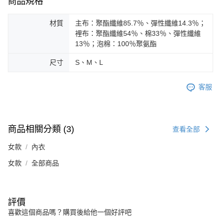
商品規格
材質
主布：聚酯纖維85.7％、彈性纖維14.3％；
裡布：聚酯纖維54％、棉33％、彈性纖維
13％；泡棉：100％聚氨酯
尺寸
S、M、L
客服
商品相關分類 (3)
查看全部
女款
內衣
女款
全部商品
評價
喜歡這個商品嗎？購買後給他一個好評吧