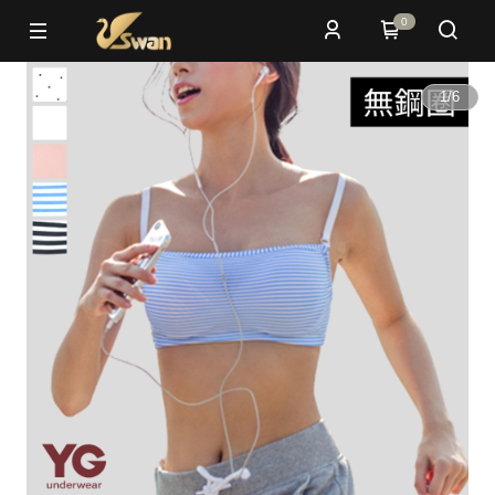
0
1
/
6