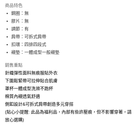
LINE Pay
商品特色
街口支付
鋼圈：無
膠片：無
悠遊付
調節：有
AFTEE先享後付
肩帶：可拆式肩帶
相關說明
扣環：四排四段式
【關於「AFTEE先享後付」】
襯墊：一體成型一般襯墊
ATM付款
AFTEE先享後付是「在收到商品之後才付款」的支付方式。 讓您購物簡單
便利好安心！
銷售重點
１．簡單：不需註冊會員、不需綁卡、不需儲值。
運送方式
２．便利：只要手機號碼，簡訊認證，即可結帳。
針織彈性面料無痕服貼外衣
３．安心：先確認商品／服務後，再付款。
全家取貨付款
下圍鬆緊帶可拉伸貼合肌膚
每筆NT$80，滿NT$899(含以上)免運費
罩杯一體成型洗滌不跑杯
【「AFTEE先享後付」結帳流程】
１．於結帳方式選擇「AFTEE先享後付」後，將跳轉至「AFTEE先享後付」
棉質內襯透氣舒適
付款後全家取貨
結帳頁面，進行簡訊認證並確認金額後，即可完成結帳。
側釦設計&可拆式肩帶創造多元穿搭
２．訂單成立數日內，您將收到繳費通知簡訊。
每筆NT$80，滿NT$899(含以上)免運費
３．收到繳費通知簡訊後14天內，點擊此簡訊中的連結，可透過四大超商／
(貼心小提醒: 此品為福利品，內部有些許壓痕，但不影響穿著，請
ATM／網路銀行／等多元方式進行付款，方視為交易完成。
7-11取貨付款
放心選購)
※ 請注意：結帳手續完成當下不需立刻繳費，但若您需要取消訂單，請聯絡
每筆NT$80，滿NT$899(含以上)免運費
購買商品的店家。未經商家同意取消之訂單仍視為有效，需透過AFTEE先享
後付繳納相關費用。
付款後7-11取貨
※ 交易是否成功請以「AFTEE先享後付 」之結帳頁面顯示為準，若有關於