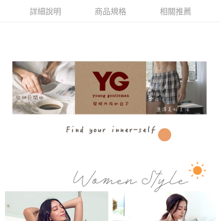
是否繳費成功／繳費後需取消欲退款等相關疑問，請聯繫「AFTEE先享後付
詳細說明
商品規格
相關推薦
每筆NT$80，滿NT$899(含以上)免運費
客戶支援中心」
https://netprotections.freshdesk.com/support/home
宅配
【注意事項】
１．透過由恩沛科技股份有限公司提供之「AFTEE先享後付」服務完成之交
每筆NT$100，滿NT$899(含以上)免運費
易，需依本服務之必要範圍內提供個人資料，並將交易相關給付款項請求債
權轉讓予恩沛科技股份有限公司。
２．關於個人資料處理事宜，請瀏覽以下網址：
https://aftee.tw/terms/#terms3
３．未成年的使用者請事先徵得法定代理人或監護人之同意方可使用
「AFTEE先享後付」，若未經同意申辦者引起之損失，本公司不負相關責
任。
４．使用「AFTEE先享後付」時，將依據個別帳號之用戶狀況，依本公司即
時審查核予不同之上限額度；若仍有額度不足之情形，本公司將視審查結果
請求用戶進行身份認證。
５．嚴禁一人註冊多個帳號或使用他人資訊註冊。若發現惡意使用之情形，
恩沛科技股份有限公司將有權停止該用戶之使用額度並採取法律行動。