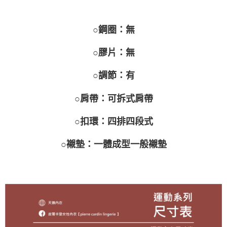
○鋼圈：無
○膠片：無
○調節：有
○肩帶：可拆式肩帶
○扣環：四排四段式
○襯墊：一體成型一般襯墊