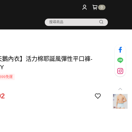
0
 天鵝內衣】活力棉耶誕風彈性平口褲-
1Y
899免運
92