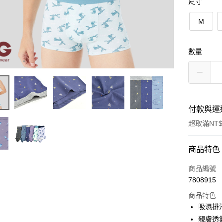
尺寸
M
數量
付款與運
超取滿NT$
付款方式
商品特色
信用卡一
商品編號
7808915
超商取貨
商品特色
LINE Pay
吸濕排
親膚透