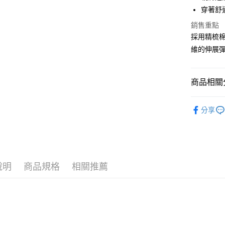
街口支付
穿著舒
悠遊付
銷售重點
採用精梳
ATM付款
維的伸展
運送方式
商品相關分
全家取貨
男款
平
每筆NT$8
分享
品牌
Y
付款後全
每筆NT$8
男款
全
7-11取貨
說明
商品規格
相關推薦
每筆NT$8
付款後7-1
每筆NT$8
宅配