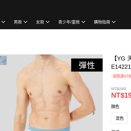
男款
女款
青少年/童款
購物指南
【YG
E1422
超取滿NT$
NT$240
NT$1
顏色
混色