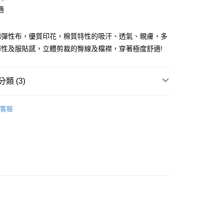
適
棉彈性布，優質印花，棉質特性的吸汗、透氣、親膚，多
彈性及服貼感，立體剪裁的臀線及檔襟，穿著極度舒適!
類 (3)
付款
口/四角褲
0，滿NT$899(含以上)免運費
客服
G
家取貨
0，滿NT$899(含以上)免運費
部商品
付款
0，滿NT$899(含以上)免運費
1取貨
0，滿NT$899(含以上)免運費