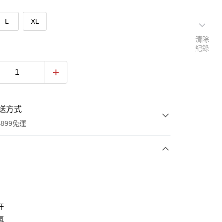
L
XL
清除
紀錄
送方式
899免運
次付款
付款
汗
氣