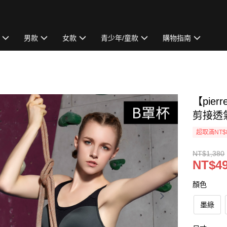
男款
女款
青少年/童款
購物指南
【pie
剪接透
超取滿NT$
NT$1,380
NT$4
顏色
墨綠