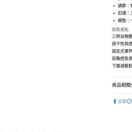
街口支付
調節：
悠遊付
扣環：
襯墊：
AFTEE先
相關說明
銷售重點
【關於「A
三明治棉
ATM付款
AFTEE
排汗性與
便利好安
１．簡單
固定式罩
２．便利
運送方式
前胸透氣
３．安心
下圍減壓
全家取貨
【「AFT
每筆NT$8
１．於結帳
付」結帳
商品相關分
付款後全
２．訂單
３．收到繳
每筆NT$8
女款
運
／ATM／
分享
※ 請注意
女款
全
7-11取貨
絡購買商品
先享後付
每筆NT$8
品牌
Pi
※ 交易是
是否繳費成
付款後7-1
付客戶支