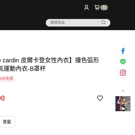
0
rre cardin 皮爾卡登女性內衣】撞色弧形
氣運動內衣-B罩杯
899免運
90
青藍