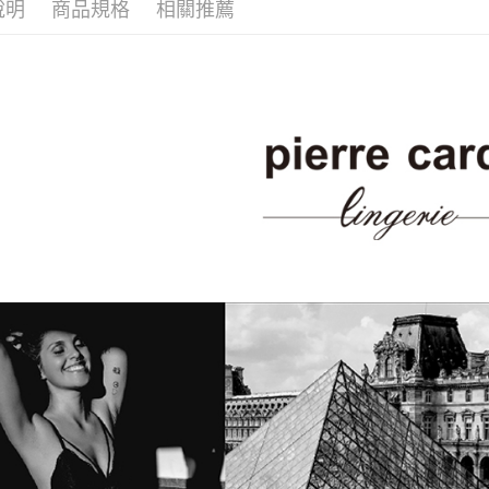
每筆NT$8
說明
商品規格
相關推薦
【注意事
宅配
１．透過由
交易，需
每筆NT$1
求債權轉
２．關於
https://aft
３．未成
「AFTE
任。
４．使用「
即時審查
結果請求
５．嚴禁
形，恩沛
動。