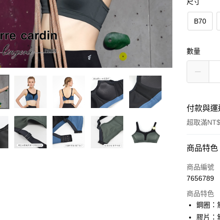
尺寸
B70
數量
付款與運
超取滿NT$
付款方式
商品特色
信用卡一
商品編號
7656789
超商取貨
商品特色
LINE Pay
鋼圈：
膠片：