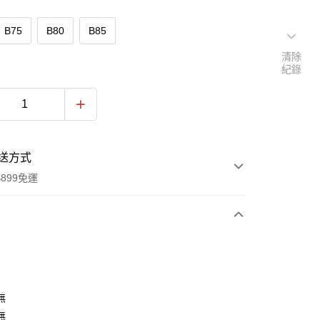
B75
B80
B85
清除
紀錄
送方式
899免運
次付款
付款
無
無