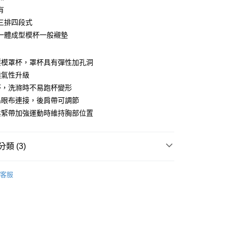
有
三排四段式
一體成型模杯一般襯墊
享後付
FTEE先享後付」】
壓模罩杯，罩杯具有彈性加孔洞
先享後付是「在收到商品之後才付款」的支付方式。 讓您購物簡單
透氣性升級
心！
：不需註冊會員、不需綁卡、不需儲值。
杯，洗滌時不易跑杯變形
：只要手機號碼，簡訊認證，即可結帳。
鳥眼布連接，後肩帶可調節
：先確認商品／服務後，再付款。
鬆緊帶加強運動時維持胸部位置
付款
EE先享後付」結帳流程】
0，滿NT$899(含以上)免運費
方式選擇「AFTEE先享後付」後，將跳轉至「AFTEE先享後
頁面，進行簡訊認證並確認金額後，即可完成結帳。
類 (3)
家取貨
成立數日內，您將收到繳費通知簡訊。
費通知簡訊後14天內，點擊此簡訊中的連結，可透過四大超商
0，滿NT$899(含以上)免運費
動專用
網路銀行／等多元方式進行付款，方視為交易完成。
客服
：結帳手續完成當下不需立刻繳費，但若您需要取消訂單，請聯
部商品
付款
的店家。未經商家同意取消之訂單仍視為有效，需透過AFTEE
繳納相關費用。
0，滿NT$899(含以上)免運費
erre Cardin 皮爾卡登女性内衣
否成功請以「AFTEE先享後付 」之結帳頁面顯示為準，若有關於
功／繳費後需取消欲退款等相關疑問，請聯繫「AFTEE先享後
1取貨
援中心」
https://netprotections.freshdesk.com/support/home