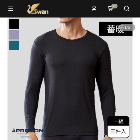
0
1
/
5