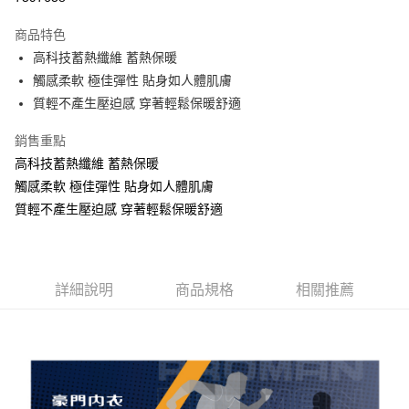
LINE Pay
商品特色
街口支付
高科技蓄熱纖維 蓄熱保暖
觸感柔軟 極佳彈性 貼身如人體肌膚
悠遊付
質輕不產生壓迫感 穿著輕鬆保暖舒適
AFTEE先享後付
銷售重點
相關說明
高科技蓄熱纖維 蓄熱保暖
【關於「AFTEE先享後付」】
ATM付款
AFTEE先享後付是「在收到商品之後才付款」的支付方式。 讓您購物簡單
觸感柔軟 極佳彈性 貼身如人體肌膚
便利好安心！
質輕不產生壓迫感 穿著輕鬆保暖舒適
１．簡單：不需註冊會員、不需綁卡、不需儲值。
運送方式
２．便利：只要手機號碼，簡訊認證，即可結帳。
３．安心：先確認商品／服務後，再付款。
全家取貨付款
每筆NT$80，滿NT$899(含以上)免運費
【「AFTEE先享後付」結帳流程】
詳細說明
商品規格
相關推薦
１．於結帳方式選擇「AFTEE先享後付」後，將跳轉至「AFTEE先享後付」
付款後全家取貨
結帳頁面，進行簡訊認證並確認金額後，即可完成結帳。
２．訂單成立數日內，您將收到繳費通知簡訊。
每筆NT$80，滿NT$899(含以上)免運費
３．收到繳費通知簡訊後14天內，點擊此簡訊中的連結，可透過四大超商／
ATM／網路銀行／等多元方式進行付款，方視為交易完成。
7-11取貨付款
※ 請注意：結帳手續完成當下不需立刻繳費，但若您需要取消訂單，請聯絡
每筆NT$80，滿NT$899(含以上)免運費
購買商品的店家。未經商家同意取消之訂單仍視為有效，需透過AFTEE先享