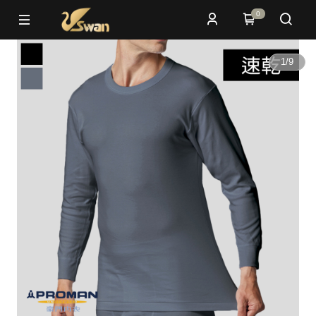
0
1
/
9