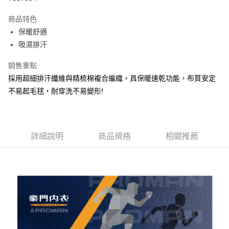
LINE Pay
商品特色
街口支付
保暖舒適
吸濕排汗
悠遊付
銷售重點
AFTEE先享後付
採用超細排汗纖維與精梳棉複合編織，具保暖速乾功能，布質安定
相關說明
不易起毛毬，耐穿洗不易變形!
【關於「AFTEE先享後付」】
ATM付款
AFTEE先享後付是「在收到商品之後才付款」的支付方式。 讓您購物簡單
便利好安心！
１．簡單：不需註冊會員、不需綁卡、不需儲值。
運送方式
２．便利：只要手機號碼，簡訊認證，即可結帳。
詳細說明
商品規格
相關推薦
３．安心：先確認商品／服務後，再付款。
全家取貨付款
每筆NT$80，滿NT$899(含以上)免運費
【「AFTEE先享後付」結帳流程】
１．於結帳方式選擇「AFTEE先享後付」後，將跳轉至「AFTEE先享後付」
付款後全家取貨
結帳頁面，進行簡訊認證並確認金額後，即可完成結帳。
２．訂單成立數日內，您將收到繳費通知簡訊。
每筆NT$80，滿NT$899(含以上)免運費
３．收到繳費通知簡訊後14天內，點擊此簡訊中的連結，可透過四大超商／
ATM／網路銀行／等多元方式進行付款，方視為交易完成。
7-11取貨付款
※ 請注意：結帳手續完成當下不需立刻繳費，但若您需要取消訂單，請聯絡
每筆NT$80，滿NT$899(含以上)免運費
購買商品的店家。未經商家同意取消之訂單仍視為有效，需透過AFTEE先享