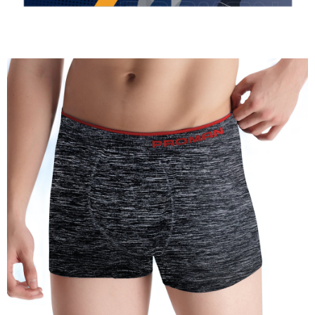
是否繳費成功／繳費後需取消欲退款等相關疑問，請聯繫「AFTEE先享後付
每筆NT$80，滿NT$899(含以上)免運費
客戶支援中心」
https://netprotections.freshdesk.com/support/home
宅配
【注意事項】
１．透過由恩沛科技股份有限公司提供之「AFTEE先享後付」服務完成之交
每筆NT$100，滿NT$899(含以上)免運費
易，需依本服務之必要範圍內提供個人資料，並將交易相關給付款項請求債
權轉讓予恩沛科技股份有限公司。
２．關於個人資料處理事宜，請瀏覽以下網址：
https://aftee.tw/terms/#terms3
３．未成年的使用者請事先徵得法定代理人或監護人之同意方可使用
「AFTEE先享後付」，若未經同意申辦者引起之損失，本公司不負相關責
任。
４．使用「AFTEE先享後付」時，將依據個別帳號之用戶狀況，依本公司即
時審查核予不同之上限額度；若仍有額度不足之情形，本公司將視審查結果
請求用戶進行身份認證。
５．嚴禁一人註冊多個帳號或使用他人資訊註冊。若發現惡意使用之情形，
恩沛科技股份有限公司將有權停止該用戶之使用額度並採取法律行動。