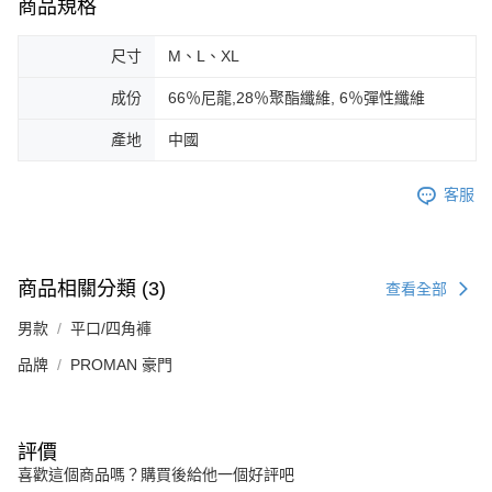
商品規格
尺寸
M、L、XL
成份
66％尼龍,28％聚酯纖維, 6％彈性纖維
產地
中國
客服
商品相關分類 (3)
查看全部
男款
平口/四角褲
品牌
PROMAN 豪門
評價
喜歡這個商品嗎？購買後給他一個好評吧