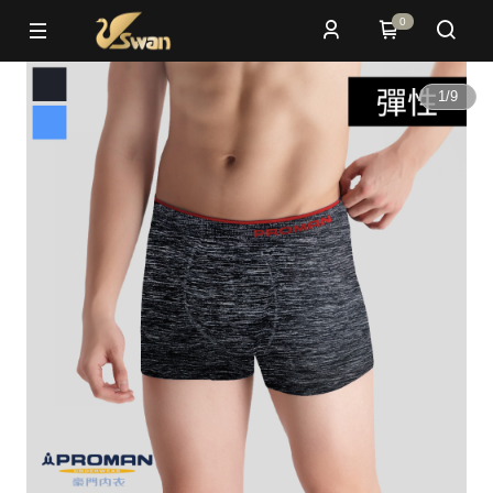
0
1
/
9