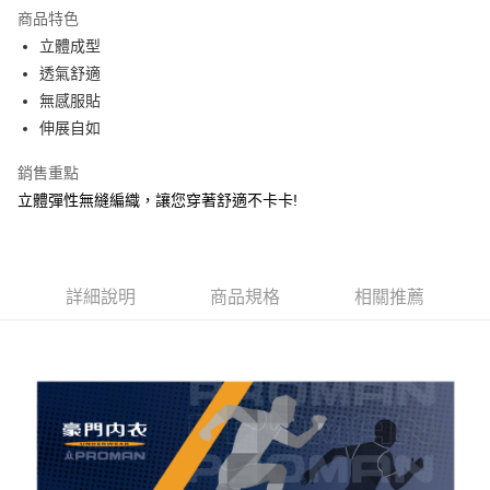
LINE Pay
商品特色
街口支付
立體成型
透氣舒適
悠遊付
無感服貼
AFTEE先享後付
伸展自如
相關說明
銷售重點
【關於「AFTEE先享後付」】
ATM付款
AFTEE先享後付是「在收到商品之後才付款」的支付方式。 讓您購物簡單
立體彈性無縫編織，讓您穿著舒適不卡卡!
便利好安心！
１．簡單：不需註冊會員、不需綁卡、不需儲值。
運送方式
２．便利：只要手機號碼，簡訊認證，即可結帳。
３．安心：先確認商品／服務後，再付款。
全家取貨付款
詳細說明
商品規格
相關推薦
每筆NT$80，滿NT$899(含以上)免運費
【「AFTEE先享後付」結帳流程】
１．於結帳方式選擇「AFTEE先享後付」後，將跳轉至「AFTEE先享後付」
付款後全家取貨
結帳頁面，進行簡訊認證並確認金額後，即可完成結帳。
２．訂單成立數日內，您將收到繳費通知簡訊。
每筆NT$80，滿NT$899(含以上)免運費
３．收到繳費通知簡訊後14天內，點擊此簡訊中的連結，可透過四大超商／
ATM／網路銀行／等多元方式進行付款，方視為交易完成。
7-11取貨付款
※ 請注意：結帳手續完成當下不需立刻繳費，但若您需要取消訂單，請聯絡
每筆NT$80，滿NT$899(含以上)免運費
購買商品的店家。未經商家同意取消之訂單仍視為有效，需透過AFTEE先享
後付繳納相關費用。
付款後7-11取貨
※ 交易是否成功請以「AFTEE先享後付 」之結帳頁面顯示為準，若有關於