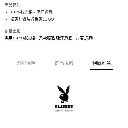
LINE Pay
商品特色
街口支付
100%絲光棉‧吸汗透氣
褲頭針織時尚兔頭LOGO
悠遊付
銷售重點
AFTEE先享後付
採用100%絲光棉，柔軟服貼 吸汗透氣，穿著舒適!
相關說明
【關於「AFTEE先享後付」】
ATM付款
AFTEE先享後付是「在收到商品之後才付款」的支付方式。 讓您購物簡單
便利好安心！
１．簡單：不需註冊會員、不需綁卡、不需儲值。
詳細說明
商品規格
相關推薦
運送方式
２．便利：只要手機號碼，簡訊認證，即可結帳。
３．安心：先確認商品／服務後，再付款。
全家取貨付款
每筆NT$80，滿NT$899(含以上)免運費
【「AFTEE先享後付」結帳流程】
１．於結帳方式選擇「AFTEE先享後付」後，將跳轉至「AFTEE先享後付」
付款後全家取貨
結帳頁面，進行簡訊認證並確認金額後，即可完成結帳。
２．訂單成立數日內，您將收到繳費通知簡訊。
每筆NT$80，滿NT$899(含以上)免運費
３．收到繳費通知簡訊後14天內，點擊此簡訊中的連結，可透過四大超商／
ATM／網路銀行／等多元方式進行付款，方視為交易完成。
7-11取貨付款
※ 請注意：結帳手續完成當下不需立刻繳費，但若您需要取消訂單，請聯絡
每筆NT$80，滿NT$899(含以上)免運費
購買商品的店家。未經商家同意取消之訂單仍視為有效，需透過AFTEE先享
後付繳納相關費用。
付款後7-11取貨
※ 交易是否成功請以「AFTEE先享後付 」之結帳頁面顯示為準，若有關於