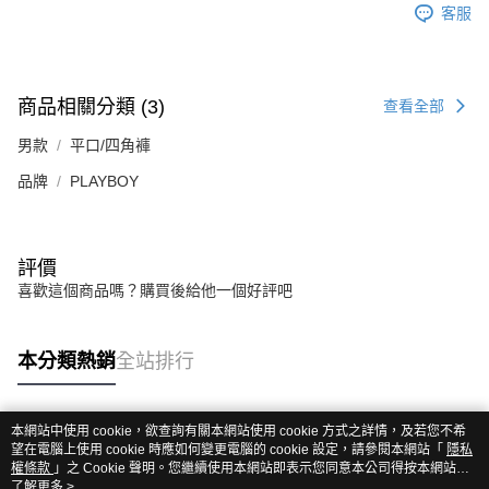
客服
商品相關分類 (3)
查看全部
男款
平口/四角褲
品牌
PLAYBOY
評價
喜歡這個商品嗎？購買後給他一個好評吧
本分類熱銷
全站排行
本網站中使用 cookie，欲查詢有關本網站使用 cookie 方式之詳情，及若您不希
熱門標籤
望在電腦上使用 cookie 時應如何變更電腦的 cookie 設定，請參閱本網站「
隱私
權條款
」之 Cookie 聲明。您繼續使用本網站即表示您同意本公司得按本網站使
用條款之 Cookie 聲明使用 cookie。
了解更多 >