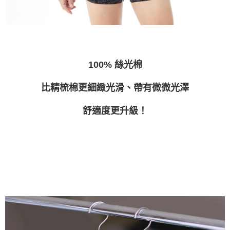
100%
絲光棉
比精梳棉更細緻光滑、帶有微微光澤
舒適度更升級！