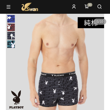
0
1
/
10