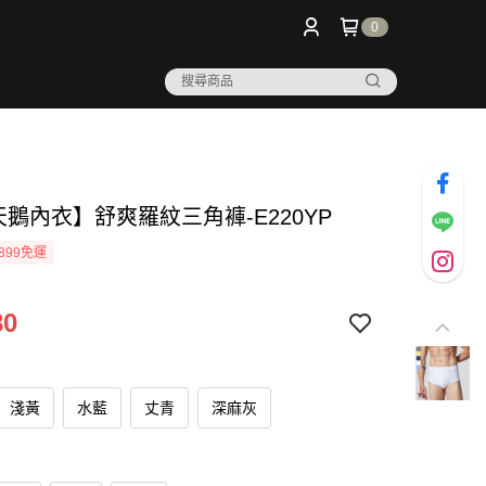
0
天鵝內衣】舒爽羅紋三角褲-E220YP
899免運
80
淺黃
水藍
丈青
深麻灰