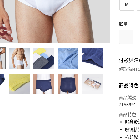
M
數量
付款與運
超取滿NT$
付款方式
商品特色
信用卡一
商品編號
7155991
超商取貨
商品特色
LINE Pay
貼身舒
吸濕排
街口支付
抗起毬