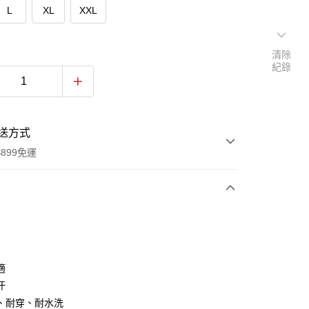
L
XL
XXL
清除
紀錄
送方式
899免運
次付款
付款
適
汗
、耐穿、耐水洗