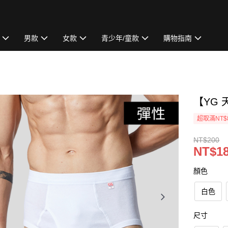
男款
女款
青少年/童款
購物指南
【YG 
超取滿NT$
NT$200
NT$1
顏色
白色
尺寸