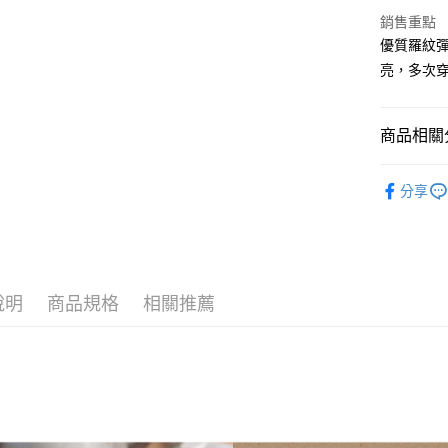
悠遊付
銷售重點
優質羅紋
AFTEE先
相關說明
亮，多次
【關於「A
ATM付款
AFTEE
便利好安
商品相關分
１．簡單
２．便利
運送方式
男款
三
３．安心
分享
全家取貨
品牌
Y
【「AFT
每筆NT$8
１．於結帳
男款
全
付」結帳
付款後全
２．訂單
３．收到繳
每筆NT$8
說明
商品規格
相關推薦
／ATM／
※ 請注意
7-11取貨
絡購買商品
先享後付
每筆NT$8
※ 交易是
是否繳費成
付款後7-1
付客戶支
每筆NT$8