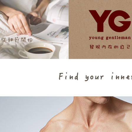
【注意事
宅配
１．透過由
交易，需
每筆NT$1
求債權轉
２．關於
https://aft
３．未成
「AFTE
任。
４．使用「
即時審查
結果請求
５．嚴禁
形，恩沛
動。