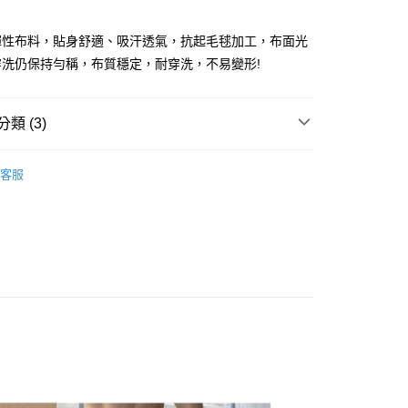
彈性布料，貼身舒適、吸汗透氣，抗起毛毬加工，布面光
享後付
穿洗仍保持勻稱，布質穩定，耐穿洗，不易變形!
FTEE先享後付」】
先享後付是「在收到商品之後才付款」的支付方式。 讓您購物簡單
心！
類 (3)
：不需註冊會員、不需綁卡、不需儲值。
：只要手機號碼，簡訊認證，即可結帳。
角褲
：先確認商品／服務後，再付款。
客服
付款
G
EE先享後付」結帳流程】
0，滿NT$899(含以上)免運費
方式選擇「AFTEE先享後付」後，將跳轉至「AFTEE先享後
部商品
頁面，進行簡訊認證並確認金額後，即可完成結帳。
家取貨
成立數日內，您將收到繳費通知簡訊。
費通知簡訊後14天內，點擊此簡訊中的連結，可透過四大超商
0，滿NT$899(含以上)免運費
網路銀行／等多元方式進行付款，方視為交易完成。
：結帳手續完成當下不需立刻繳費，但若您需要取消訂單，請聯
付款
的店家。未經商家同意取消之訂單仍視為有效，需透過AFTEE
繳納相關費用。
0，滿NT$899(含以上)免運費
否成功請以「AFTEE先享後付 」之結帳頁面顯示為準，若有關於
功／繳費後需取消欲退款等相關疑問，請聯繫「AFTEE先享後
1取貨
援中心」
https://netprotections.freshdesk.com/support/home
0，滿NT$899(含以上)免運費