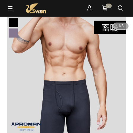
0
1
/
5