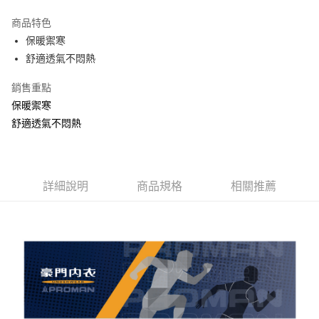
LINE Pay
商品特色
街口支付
保暖禦寒
舒適透氣不悶熱
悠遊付
銷售重點
AFTEE先享後付
保暖禦寒
相關說明
舒適透氣不悶熱
【關於「AFTEE先享後付」】
ATM付款
AFTEE先享後付是「在收到商品之後才付款」的支付方式。 讓您購物簡單
便利好安心！
１．簡單：不需註冊會員、不需綁卡、不需儲值。
運送方式
２．便利：只要手機號碼，簡訊認證，即可結帳。
詳細說明
商品規格
相關推薦
３．安心：先確認商品／服務後，再付款。
全家取貨付款
每筆NT$80，滿NT$899(含以上)免運費
【「AFTEE先享後付」結帳流程】
１．於結帳方式選擇「AFTEE先享後付」後，將跳轉至「AFTEE先享後付」
付款後全家取貨
結帳頁面，進行簡訊認證並確認金額後，即可完成結帳。
２．訂單成立數日內，您將收到繳費通知簡訊。
每筆NT$80，滿NT$899(含以上)免運費
３．收到繳費通知簡訊後14天內，點擊此簡訊中的連結，可透過四大超商／
ATM／網路銀行／等多元方式進行付款，方視為交易完成。
7-11取貨付款
※ 請注意：結帳手續完成當下不需立刻繳費，但若您需要取消訂單，請聯絡
每筆NT$80，滿NT$899(含以上)免運費
購買商品的店家。未經商家同意取消之訂單仍視為有效，需透過AFTEE先享
後付繳納相關費用。