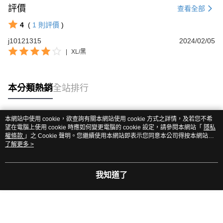
評價
查看全部
4
(
1
則評價
)
j10121315
2024/02/05
|
XL/黑
本分類熱銷
全站排行
本網站中使用 cookie，欲查詢有關本網站使用 cookie 方式之詳情，及若您不希
熱門標籤
望在電腦上使用 cookie 時應如何變更電腦的 cookie 設定，請參閱本網站「
隱私
權條款
」之 Cookie 聲明。您繼續使用本網站即表示您同意本公司得按本網站使
用條款之 Cookie 聲明使用 cookie。
了解更多 >
我知道了