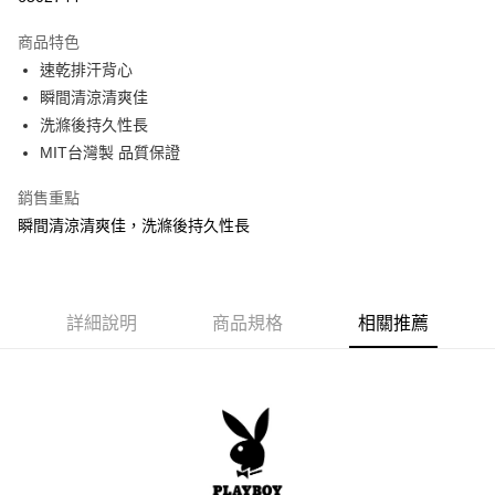
LINE Pay
商品特色
悠遊付
速乾排汗背心
瞬間清涼清爽佳
AFTEE先享後付
洗滌後持久性長
相關說明
MIT台灣製 品質保證
【關於「AFTEE先享後付」】
AFTEE先享後付是「在收到商品之後才付款」的支付方式。 讓您購物簡單
運送方式
銷售重點
便利好安心！
１．簡單：不需註冊會員、不需綁卡、不需儲值。
全家取貨付款
瞬間清涼清爽佳，洗滌後持久性長
２．便利：只要手機號碼，簡訊認證，即可結帳。
每筆NT$80，滿NT$899(含以上)免運費
３．安心：先確認商品／服務後，再付款。
付款後全家取貨
【「AFTEE先享後付」結帳流程】
１．於結帳方式選擇「AFTEE先享後付」後，將跳轉至「AFTEE先享後付」
詳細說明
商品規格
相關推薦
每筆NT$80，滿NT$899(含以上)免運費
結帳頁面，進行簡訊認證並確認金額後，即可完成結帳。
２．訂單成立數日內，您將收到繳費通知簡訊。
7-11取貨付款
３．收到繳費通知簡訊後14天內，點擊此簡訊中的連結，可透過四大超商／
每筆NT$80，滿NT$899(含以上)免運費
ATM／網路銀行／等多元方式進行付款，方視為交易完成。
※ 請注意：結帳手續完成當下不需立刻繳費，但若您需要取消訂單，請聯絡
付款後7-11取貨
購買商品的店家。未經商家同意取消之訂單仍視為有效，需透過AFTEE先享
後付繳納相關費用。
每筆NT$80，滿NT$899(含以上)免運費
※ 交易是否成功請以「AFTEE先享後付 」之結帳頁面顯示為準，若有關於