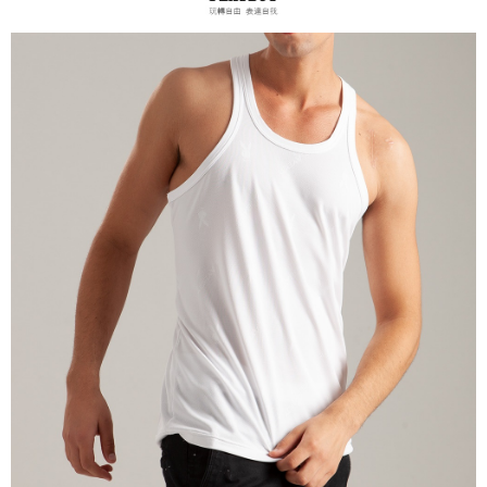
是否繳費成功／繳費後需取消欲退款等相關疑問，請聯繫「AFTEE先享後付
宅配
客戶支援中心」
https://netprotections.freshdesk.com/support/home
每筆NT$100，滿NT$899(含以上)免運費
【注意事項】
１．透過由恩沛科技股份有限公司提供之「AFTEE先享後付」服務完成之交
易，需依本服務之必要範圍內提供個人資料，並將交易相關給付款項請求債
權轉讓予恩沛科技股份有限公司。
２．關於個人資料處理事宜，請瀏覽以下網址：
https://aftee.tw/terms/#terms3
３．未成年的使用者請事先徵得法定代理人或監護人之同意方可使用
「AFTEE先享後付」，若未經同意申辦者引起之損失，本公司不負相關責
任。
４．使用「AFTEE先享後付」時，將依據個別帳號之用戶狀況，依本公司即
時審查核予不同之上限額度；若仍有額度不足之情形，本公司將視審查結果
請求用戶進行身份認證。
５．嚴禁一人註冊多個帳號或使用他人資訊註冊。若發現惡意使用之情形，
恩沛科技股份有限公司將有權停止該用戶之使用額度並採取法律行動。