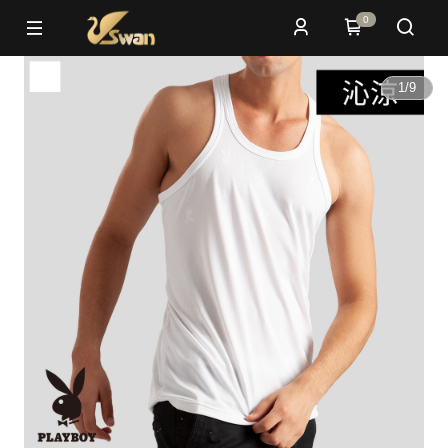
0
1
/
9