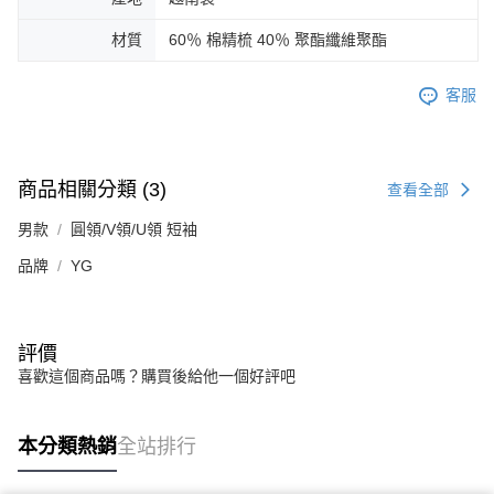
材質
60％ 棉精梳 40％ 聚酯纖維聚酯
客服
商品相關分類 (3)
查看全部
男款
圓領/V領/U領 短袖
品牌
YG
評價
喜歡這個商品嗎？購買後給他一個好評吧
本分類熱銷
全站排行