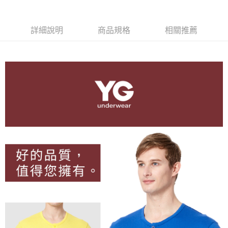
悠遊付
詳細說明
商品規格
相關推薦
AFTEE先享後付
相關說明
【關於「AFTEE先享後付」】
AFTEE先享後付是「在收到商品之後才付款」的支付方式。 讓您購物簡單
運送方式
便利好安心！
１．簡單：不需註冊會員、不需綁卡、不需儲值。
全家取貨付款
２．便利：只要手機號碼，簡訊認證，即可結帳。
每筆NT$80，滿NT$899(含以上)免運費
３．安心：先確認商品／服務後，再付款。
付款後全家取貨
【「AFTEE先享後付」結帳流程】
１．於結帳方式選擇「AFTEE先享後付」後，將跳轉至「AFTEE先享後付」
每筆NT$80，滿NT$899(含以上)免運費
結帳頁面，進行簡訊認證並確認金額後，即可完成結帳。
２．訂單成立數日內，您將收到繳費通知簡訊。
7-11取貨付款
３．收到繳費通知簡訊後14天內，點擊此簡訊中的連結，可透過四大超商／
每筆NT$80，滿NT$899(含以上)免運費
ATM／網路銀行／等多元方式進行付款，方視為交易完成。
※ 請注意：結帳手續完成當下不需立刻繳費，但若您需要取消訂單，請聯絡
付款後7-11取貨
購買商品的店家。未經商家同意取消之訂單仍視為有效，需透過AFTEE先享
後付繳納相關費用。
每筆NT$80，滿NT$899(含以上)免運費
※ 交易是否成功請以「AFTEE先享後付 」之結帳頁面顯示為準，若有關於
是否繳費成功／繳費後需取消欲退款等相關疑問，請聯繫「AFTEE先享後付
宅配
客戶支援中心」
https://netprotections.freshdesk.com/support/home