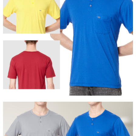
每筆NT$100，滿NT$899(含以上)免運費
【注意事項】
１．透過由恩沛科技股份有限公司提供之「AFTEE先享後付」服務完成之交
易，需依本服務之必要範圍內提供個人資料，並將交易相關給付款項請求債
權轉讓予恩沛科技股份有限公司。
２．關於個人資料處理事宜，請瀏覽以下網址：
https://aftee.tw/terms/#terms3
３．未成年的使用者請事先徵得法定代理人或監護人之同意方可使用
「AFTEE先享後付」，若未經同意申辦者引起之損失，本公司不負相關責
任。
４．使用「AFTEE先享後付」時，將依據個別帳號之用戶狀況，依本公司即
時審查核予不同之上限額度；若仍有額度不足之情形，本公司將視審查結果
請求用戶進行身份認證。
５．嚴禁一人註冊多個帳號或使用他人資訊註冊。若發現惡意使用之情形，
恩沛科技股份有限公司將有權停止該用戶之使用額度並採取法律行動。