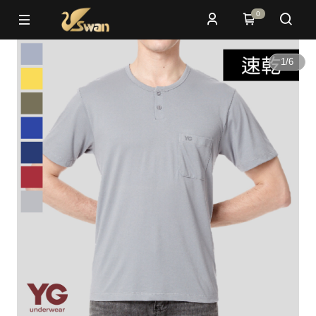
0
1
/
6