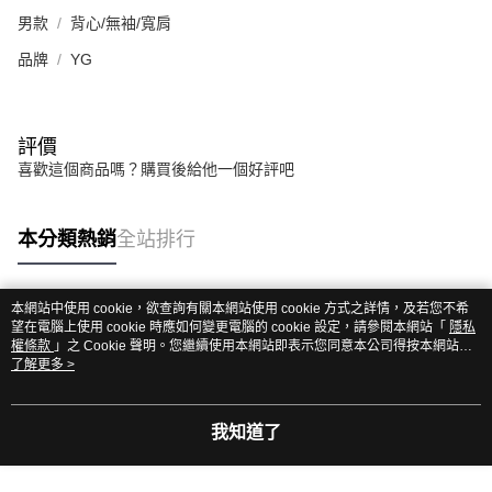
男款
背心/無袖/寬肩
品牌
YG
評價
喜歡這個商品嗎？購買後給他一個好評吧
本分類熱銷
全站排行
本網站中使用 cookie，欲查詢有關本網站使用 cookie 方式之詳情，及若您不希
熱門標籤
望在電腦上使用 cookie 時應如何變更電腦的 cookie 設定，請參閱本網站「
隱私
權條款
」之 Cookie 聲明。您繼續使用本網站即表示您同意本公司得按本網站使
用條款之 Cookie 聲明使用 cookie。
了解更多 >
我知道了