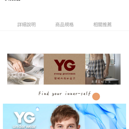
LINE Pay
悠遊付
詳細說明
商品規格
相關推薦
AFTEE先享後付
相關說明
【關於「AFTEE先享後付」】
AFTEE先享後付是「在收到商品之後才付款」的支付方式。 讓您購物簡單
運送方式
便利好安心！
１．簡單：不需註冊會員、不需綁卡、不需儲值。
全家取貨付款
２．便利：只要手機號碼，簡訊認證，即可結帳。
每筆NT$80，滿NT$899(含以上)免運費
３．安心：先確認商品／服務後，再付款。
付款後全家取貨
【「AFTEE先享後付」結帳流程】
１．於結帳方式選擇「AFTEE先享後付」後，將跳轉至「AFTEE先享後付」
每筆NT$80，滿NT$899(含以上)免運費
結帳頁面，進行簡訊認證並確認金額後，即可完成結帳。
２．訂單成立數日內，您將收到繳費通知簡訊。
7-11取貨付款
３．收到繳費通知簡訊後14天內，點擊此簡訊中的連結，可透過四大超商／
每筆NT$80，滿NT$899(含以上)免運費
ATM／網路銀行／等多元方式進行付款，方視為交易完成。
※ 請注意：結帳手續完成當下不需立刻繳費，但若您需要取消訂單，請聯絡
付款後7-11取貨
購買商品的店家。未經商家同意取消之訂單仍視為有效，需透過AFTEE先享
後付繳納相關費用。
每筆NT$80，滿NT$899(含以上)免運費
※ 交易是否成功請以「AFTEE先享後付 」之結帳頁面顯示為準，若有關於