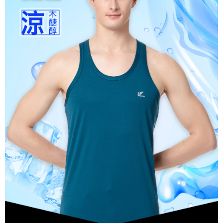
是否繳費成功／繳費後需取消欲退款等相關疑問，請聯繫「AFTEE先享後付
宅配
客戶支援中心」
https://netprotections.freshdesk.com/support/home
每筆NT$100，滿NT$899(含以上)免運費
【注意事項】
１．透過由恩沛科技股份有限公司提供之「AFTEE先享後付」服務完成之交
易，需依本服務之必要範圍內提供個人資料，並將交易相關給付款項請求債
權轉讓予恩沛科技股份有限公司。
２．關於個人資料處理事宜，請瀏覽以下網址：
https://aftee.tw/terms/#terms3
３．未成年的使用者請事先徵得法定代理人或監護人之同意方可使用
「AFTEE先享後付」，若未經同意申辦者引起之損失，本公司不負相關責
任。
４．使用「AFTEE先享後付」時，將依據個別帳號之用戶狀況，依本公司即
時審查核予不同之上限額度；若仍有額度不足之情形，本公司將視審查結果
請求用戶進行身份認證。
５．嚴禁一人註冊多個帳號或使用他人資訊註冊。若發現惡意使用之情形，
恩沛科技股份有限公司將有權停止該用戶之使用額度並採取法律行動。