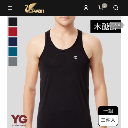
0
1
/
10