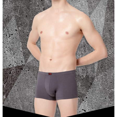
是否繳費成功／繳費後需取消欲退款等相關疑問，請聯繫「AFTEE先享後付
宅配
客戶支援中心」
https://netprotections.freshdesk.com/support/home
每筆NT$100，滿NT$899(含以上)免運費
【注意事項】
１．透過由恩沛科技股份有限公司提供之「AFTEE先享後付」服務完成之交
易，需依本服務之必要範圍內提供個人資料，並將交易相關給付款項請求債
權轉讓予恩沛科技股份有限公司。
２．關於個人資料處理事宜，請瀏覽以下網址：
https://aftee.tw/terms/#terms3
３．未成年的使用者請事先徵得法定代理人或監護人之同意方可使用
「AFTEE先享後付」，若未經同意申辦者引起之損失，本公司不負相關責
任。
４．使用「AFTEE先享後付」時，將依據個別帳號之用戶狀況，依本公司即
時審查核予不同之上限額度；若仍有額度不足之情形，本公司將視審查結果
請求用戶進行身份認證。
５．嚴禁一人註冊多個帳號或使用他人資訊註冊。若發現惡意使用之情形，
恩沛科技股份有限公司將有權停止該用戶之使用額度並採取法律行動。