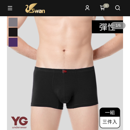
0
1
/
6