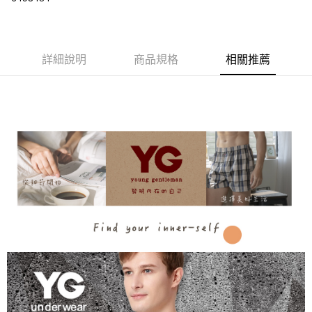
LINE Pay
悠遊付
詳細說明
商品規格
相關推薦
AFTEE先享後付
相關說明
【關於「AFTEE先享後付」】
AFTEE先享後付是「在收到商品之後才付款」的支付方式。 讓您購物簡單
運送方式
便利好安心！
１．簡單：不需註冊會員、不需綁卡、不需儲值。
全家取貨付款
２．便利：只要手機號碼，簡訊認證，即可結帳。
每筆NT$80，滿NT$899(含以上)免運費
３．安心：先確認商品／服務後，再付款。
付款後全家取貨
【「AFTEE先享後付」結帳流程】
１．於結帳方式選擇「AFTEE先享後付」後，將跳轉至「AFTEE先享後付」
每筆NT$80，滿NT$899(含以上)免運費
結帳頁面，進行簡訊認證並確認金額後，即可完成結帳。
２．訂單成立數日內，您將收到繳費通知簡訊。
7-11取貨付款
３．收到繳費通知簡訊後14天內，點擊此簡訊中的連結，可透過四大超商／
每筆NT$80，滿NT$899(含以上)免運費
ATM／網路銀行／等多元方式進行付款，方視為交易完成。
※ 請注意：結帳手續完成當下不需立刻繳費，但若您需要取消訂單，請聯絡
付款後7-11取貨
購買商品的店家。未經商家同意取消之訂單仍視為有效，需透過AFTEE先享
後付繳納相關費用。
每筆NT$80，滿NT$899(含以上)免運費
※ 交易是否成功請以「AFTEE先享後付 」之結帳頁面顯示為準，若有關於