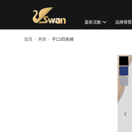
最新活動
品牌導覽
首頁
男款
平口/四角褲