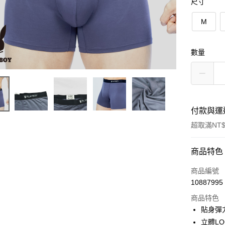
尺寸
M
數量
付款與運
超取滿NT$
付款方式
商品特色
信用卡一
商品編號
10887995
超商取貨
商品特色
LINE Pay
貼身彈
立體L