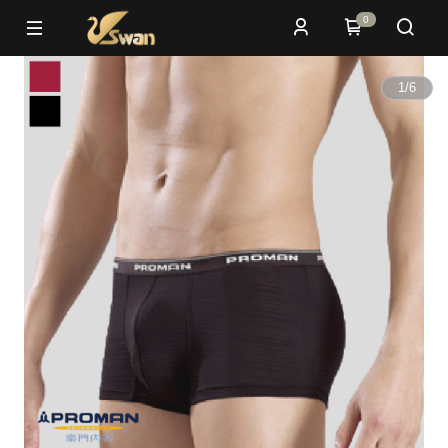
0
1
/
6