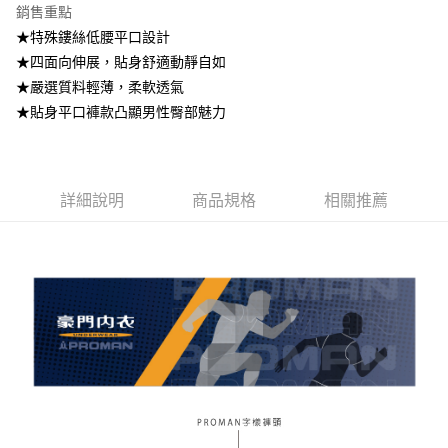
銷售重點
悠遊付
★特殊鏤絲低腰平口設計
★四面向伸展，貼身舒適動靜自如
AFTEE先享後付
★嚴選質料輕薄，柔軟透氣
相關說明
★貼身平口褲款凸顯男性臀部魅力
【關於「AFTEE先享後付」】
AFTEE先享後付是「在收到商品之後才付款」的支付方式。 讓您購物簡單
運送方式
便利好安心！
１．簡單：不需註冊會員、不需綁卡、不需儲值。
全家取貨付款
２．便利：只要手機號碼，簡訊認證，即可結帳。
詳細說明
商品規格
相關推薦
每筆NT$80，滿NT$899(含以上)免運費
３．安心：先確認商品／服務後，再付款。
付款後全家取貨
【「AFTEE先享後付」結帳流程】
１．於結帳方式選擇「AFTEE先享後付」後，將跳轉至「AFTEE先享後付」
每筆NT$80，滿NT$899(含以上)免運費
結帳頁面，進行簡訊認證並確認金額後，即可完成結帳。
２．訂單成立數日內，您將收到繳費通知簡訊。
7-11取貨付款
３．收到繳費通知簡訊後14天內，點擊此簡訊中的連結，可透過四大超商／
每筆NT$80，滿NT$899(含以上)免運費
ATM／網路銀行／等多元方式進行付款，方視為交易完成。
※ 請注意：結帳手續完成當下不需立刻繳費，但若您需要取消訂單，請聯絡
付款後7-11取貨
購買商品的店家。未經商家同意取消之訂單仍視為有效，需透過AFTEE先享
後付繳納相關費用。
每筆NT$80，滿NT$899(含以上)免運費
※ 交易是否成功請以「AFTEE先享後付 」之結帳頁面顯示為準，若有關於
是否繳費成功／繳費後需取消欲退款等相關疑問，請聯繫「AFTEE先享後付
宅配
客戶支援中心」
https://netprotections.freshdesk.com/support/home