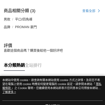
商品相關分類 (3)
查看全部
男款
平口/四角褲
品牌
PROMAN 豪門
評價
喜歡這個商品嗎？購買後給他一個好評吧
本分類熱銷
全站排行
本網站中使用 cookie，欲查詢有關本網站使用 cookie 方式之詳情，及若您不希
熱門標籤
望在電腦上使用 cookie 時應如何變更電腦的 cookie 設定，請參閱本網站「
隱私
權條款
」之 Cookie 聲明。您繼續使用本網站即表示您同意本公司得按本網站使
用條款之 Cookie 聲明使用 cookie。
了解更多 >