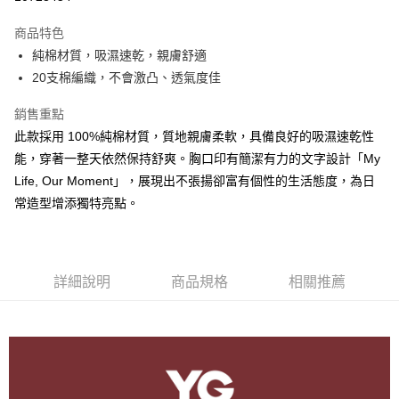
LINE Pay
商品特色
街口支付
純棉材質，吸濕速乾，親膚舒適
20支棉編織，不會激凸、透氣度佳
悠遊付
銷售重點
AFTEE先享後付
此款採用 100%純棉材質，質地親膚柔軟，具備良好的吸濕速乾性
相關說明
能，穿著一整天依然保持舒爽。胸口印有簡潔有力的文字設計「My
【關於「AFTEE先享後付」】
ATM付款
AFTEE先享後付是「在收到商品之後才付款」的支付方式。 讓您購物簡單
Life, Our Moment」，展現出不張揚卻富有個性的生活態度，為日
便利好安心！
常造型增添獨特亮點。
１．簡單：不需註冊會員、不需綁卡、不需儲值。
運送方式
２．便利：只要手機號碼，簡訊認證，即可結帳。
３．安心：先確認商品／服務後，再付款。
全家取貨付款
每筆NT$80，滿NT$899(含以上)免運費
【「AFTEE先享後付」結帳流程】
詳細說明
商品規格
相關推薦
１．於結帳方式選擇「AFTEE先享後付」後，將跳轉至「AFTEE先享後付」
付款後全家取貨
結帳頁面，進行簡訊認證並確認金額後，即可完成結帳。
２．訂單成立數日內，您將收到繳費通知簡訊。
每筆NT$80，滿NT$899(含以上)免運費
３．收到繳費通知簡訊後14天內，點擊此簡訊中的連結，可透過四大超商／
ATM／網路銀行／等多元方式進行付款，方視為交易完成。
7-11取貨付款
※ 請注意：結帳手續完成當下不需立刻繳費，但若您需要取消訂單，請聯絡
每筆NT$80，滿NT$899(含以上)免運費
購買商品的店家。未經商家同意取消之訂單仍視為有效，需透過AFTEE先享