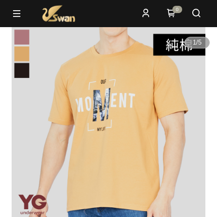
0
1
/
5