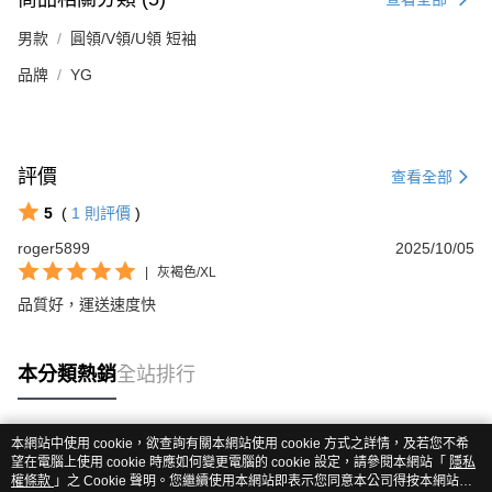
男款
圓領/V領/U領 短袖
品牌
YG
評價
查看全部
5
(
1
則評價
)
roger5899
2025/10/05
|
灰褐色/XL
品質好，運送速度快
本分類熱銷
全站排行
本網站中使用 cookie，欲查詢有關本網站使用 cookie 方式之詳情，及若您不希
熱門標籤
望在電腦上使用 cookie 時應如何變更電腦的 cookie 設定，請參閱本網站「
隱私
權條款
」之 Cookie 聲明。您繼續使用本網站即表示您同意本公司得按本網站使