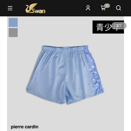
0
1
/
7