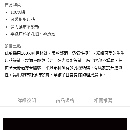
LINE Pay
商品特色
街口支付
100%棉
可愛狗狗印花
悠遊付
彈力腰帶不緊勒
AFTEE先享後付
平織布料多孔隙、極透氣
相關說明
銷售重點
【關於「AFTEE先享後付」】
ATM付款
AFTEE先享後付是「在收到商品之後才付款」的支付方式。 讓您購物簡單
此款採用100%純棉材質，柔軟舒適，透氣性極佳。精緻可愛的狗狗
便利好安心！
印花設計，增添童趣與活力。彈力腰帶設計，貼合腰部不緊勒，提
１．簡單：不需註冊會員、不需綁卡、不需儲值。
運送方式
２．便利：只要手機號碼，簡訊認證，即可結帳。
供全天舒適穿著體驗。平織布料擁有多孔隙結構，有助於提升透氣
３．安心：先確認商品／服務後，再付款。
全家取貨付款
性，讓肌膚時刻保持乾爽，是孩子日常穿搭的理想選擇。
每筆NT$80，滿NT$899(含以上)免運費
【「AFTEE先享後付」結帳流程】
１．於結帳方式選擇「AFTEE先享後付」後，將跳轉至「AFTEE先享後付」
付款後全家取貨
結帳頁面，進行簡訊認證並確認金額後，即可完成結帳。
２．訂單成立數日內，您將收到繳費通知簡訊。
每筆NT$80，滿NT$899(含以上)免運費
詳細說明
商品規格
相關推薦
３．收到繳費通知簡訊後14天內，點擊此簡訊中的連結，可透過四大超商／
ATM／網路銀行／等多元方式進行付款，方視為交易完成。
7-11取貨付款
※ 請注意：結帳手續完成當下不需立刻繳費，但若您需要取消訂單，請聯絡
每筆NT$80，滿NT$899(含以上)免運費
購買商品的店家。未經商家同意取消之訂單仍視為有效，需透過AFTEE先享
後付繳納相關費用。
付款後7-11取貨
※ 交易是否成功請以「AFTEE先享後付 」之結帳頁面顯示為準，若有關於