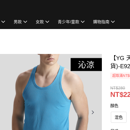
男款
女款
青少年/童款
購物指南
【YG
貨)-E9
超取滿NT$
NT$280
NT$2
顏色
混色