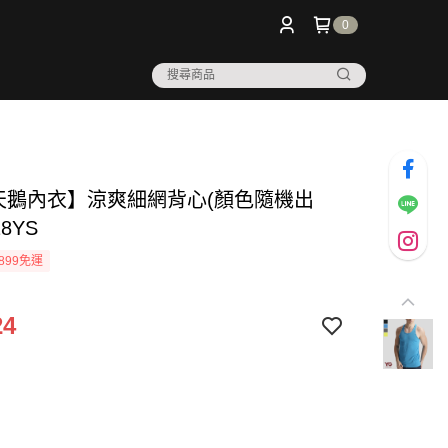
0
 天鵝內衣】涼爽細網背心(顏色隨機出
28YS
899免運
24