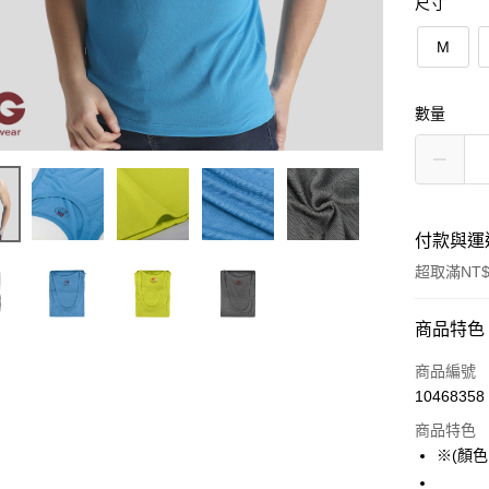
尺寸
M
數量
付款與運
超取滿NT$
付款方式
商品特色
信用卡一
商品編號
10468358
超商取貨
商品特色
LINE Pay
※(顏