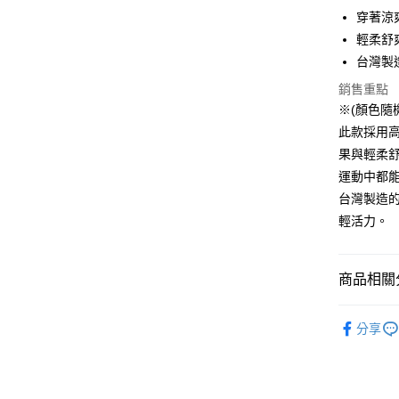
街口支付
穿著涼
悠遊付
輕柔舒
台灣製
AFTEE先
相關說明
銷售重點
【關於「A
※(顏色隨
ATM付款
AFTEE
此款採用
便利好安
１．簡單
果與輕柔
２．便利
運送方式
運動中都
３．安心
台灣製造
全家取貨
【「AFT
輕活力。
每筆NT$8
１．於結帳
付」結帳
付款後全
２．訂單
商品相關分
３．收到繳
每筆NT$8
／ATM／
男款
※ 請注意
背
7-11取貨
分享
絡購買商品
品牌
Y
先享後付
每筆NT$8
※ 交易是
男款
全
是否繳費成
付款後7-1
付客戶支