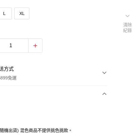
L
XL
清除
紀錄
送方式
899免運
次付款
付款
色隨機出貨) 混色商品不提供挑色挑款。