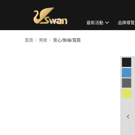
最新活動
品牌導覽
首頁
男款
背心/無袖/寬肩