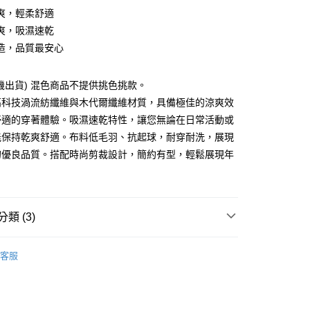
爽，輕柔舒適
爽，吸濕速乾
造，品質最安心
享後付
FTEE先享後付」】
機出貨) 混色商品不提供挑色挑款。
先享後付是「在收到商品之後才付款」的支付方式。 讓您購物簡單
高科技渦流紡纖維與木代爾纖維材質，具備極佳的涼爽效
心！
：不需註冊會員、不需綁卡、不需儲值。
舒適的穿著體驗。吸濕速乾特性，讓您無論在日常活動或
：只要手機號碼，簡訊認證，即可結帳。
能保持乾爽舒適。布料低毛羽、抗起球，耐穿耐洗，展現
：先確認商品／服務後，再付款。
的優良品質。搭配時尚剪裁設計，簡約有型，輕鬆展現年
付款
EE先享後付」結帳流程】
0，滿NT$899(含以上)免運費
方式選擇「AFTEE先享後付」後，將跳轉至「AFTEE先享後
頁面，進行簡訊認證並確認金額後，即可完成結帳。
家取貨
成立數日內，您將收到繳費通知簡訊。
類 (3)
費通知簡訊後14天內，點擊此簡訊中的連結，可透過四大超商
0，滿NT$899(含以上)免運費
網路銀行／等多元方式進行付款，方視為交易完成。
：結帳手續完成當下不需立刻繳費，但若您需要取消訂單，請聯
心/無袖/寬肩
付款
客服
的店家。未經商家同意取消之訂單仍視為有效，需透過AFTEE
G
繳納相關費用。
0，滿NT$899(含以上)免運費
否成功請以「AFTEE先享後付 」之結帳頁面顯示為準，若有關於
部商品
功／繳費後需取消欲退款等相關疑問，請聯繫「AFTEE先享後
1取貨
援中心」
https://netprotections.freshdesk.com/support/home