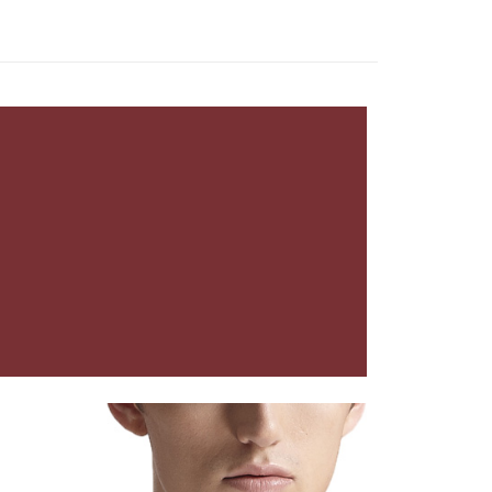
0，滿NT$899(含以上)免運費
項】
恩沛科技股份有限公司提供之「AFTEE先享後付」服務完成之
依本服務之必要範圍內提供個人資料，並將交易相關給付款項請
00，滿NT$899(含以上)免運費
讓予恩沛科技股份有限公司。
個人資料處理事宜，請瀏覽以下網址：
ee.tw/terms/#terms3
年的使用者請事先徵得法定代理人或監護人之同意方可使用
E先享後付」，若未經同意申辦者引起之損失，本公司不負相關責
AFTEE先享後付」時，將依據個別帳號之用戶狀況，依本公司
核予不同之上限額度；若仍有額度不足之情形，本公司將視審查
用戶進行身份認證。
一人註冊多個帳號或使用他人資訊註冊。若發現惡意使用之情
科技股份有限公司將有權停止該用戶之使用額度並採取法律行