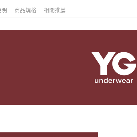
每筆NT$8
【注意事
說明
商品規格
相關推薦
宅配
１．透過由
交易，需
每筆NT$1
求債權轉
２．關於
https://aft
３．未成
「AFTE
任。
４．使用「
即時審查
結果請求
５．嚴禁
形，恩沛
動。