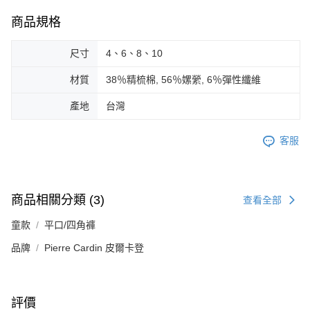
商品規格
尺寸
4、6、8、10
材質
38％精梳棉, 56％嫘縈, 6％彈性纖維
產地
台灣
客服
商品相關分類 (3)
查看全部
童款
平口/四角褲
品牌
Pierre Cardin 皮爾卡登
評價