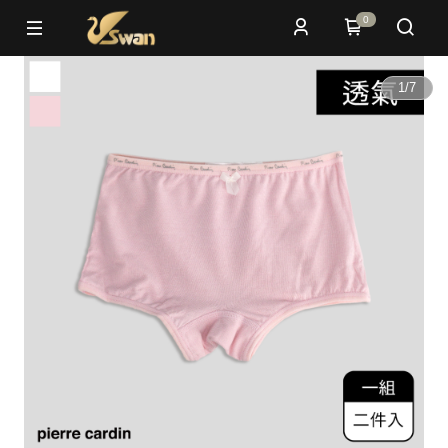
0
1
/
7