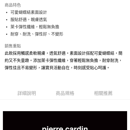
LINE Pay
商品特色
街口支付
可愛蝴蝶結素面設計
服貼舒適，親膚透氣
悠遊付
萊卡彈性纖維，輕鬆無負擔
AFTEE先享後付
耐穿、耐洗、彈性好、不變形
相關說明
銷售重點
【關於「AFTEE先享後付」】
ATM付款
AFTEE先享後付是「在收到商品之後才付款」的支付方式。 讓您購物簡單
此款採用觸感柔軟親膚，透氣舒適。素面設計搭配可愛蝴蝶結，簡
便利好安心！
約又不失童趣。添加萊卡彈性纖維，穿著輕鬆無負擔，耐穿耐洗，
１．簡單：不需註冊會員、不需綁卡、不需儲值。
運送方式
２．便利：只要手機號碼，簡訊認證，即可結帳。
彈性佳且不易變形，讓寶貝活動自在，時刻感受貼心呵護。
３．安心：先確認商品／服務後，再付款。
全家取貨付款
每筆NT$80，滿NT$899(含以上)免運費
【「AFTEE先享後付」結帳流程】
１．於結帳方式選擇「AFTEE先享後付」後，將跳轉至「AFTEE先享後付」
付款後全家取貨
結帳頁面，進行簡訊認證並確認金額後，即可完成結帳。
詳細說明
商品規格
相關推薦
２．訂單成立數日內，您將收到繳費通知簡訊。
每筆NT$80，滿NT$899(含以上)免運費
３．收到繳費通知簡訊後14天內，點擊此簡訊中的連結，可透過四大超商／
ATM／網路銀行／等多元方式進行付款，方視為交易完成。
7-11取貨付款
※ 請注意：結帳手續完成當下不需立刻繳費，但若您需要取消訂單，請聯絡
每筆NT$80，滿NT$899(含以上)免運費
購買商品的店家。未經商家同意取消之訂單仍視為有效，需透過AFTEE先享
後付繳納相關費用。
付款後7-11取貨
※ 交易是否成功請以「AFTEE先享後付 」之結帳頁面顯示為準，若有關於